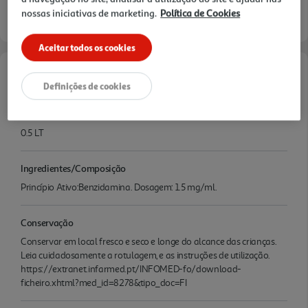
nossas iniciativas de marketing.
Política de Cookies
Aceitar todos os cookies
Características
Definições de cookies
Quantidade Liquida
0.5 LT
Ingredientes/Composição
Princípio Ativo:Benzidamina. Dosagem: 1.5 mg/ml.
Conservação
Conservar em local fresco e seco e longe do alcance das crianças.
Leia cuidadosamente a rotulagem, e as instruções de utilização.
https://extranet.infarmed.pt/INFOMED-fo/download-
ficheiro.xhtml?med_id=8278&tipo_doc=FI