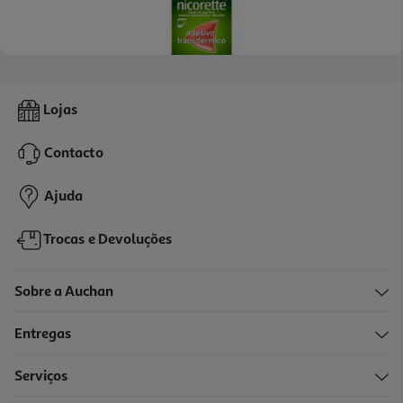
Adesivo Transdérmico Nicorette 15mg/ 16h 14 Unid
Lojas
4.13 €/un
Contacto
57,79 €
Ajuda
Trocas e Devoluções
Sobre a Auchan
Entregas
Serviços