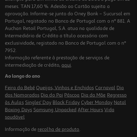
meses. TAN 17,60 %. Adesão ao Cartão sujeita a
aprovação. Informe-se junto do Oney Bank – Sucursal em
Portugal, registado no Banco de Portugal com o nº 881. A
Auchan Retail Portugal, S.A. atua na qualidade de
Intermediário de Crédito a título acessório com
exclusividade, registado no Banco de Portugal com o nº
7952.
Informação referente à prestação de serviços de
intermediação de crédito,
aqui
.
Spray Nicorette Bucomist Bucal Menta 13.2ml
Ao longo do ano
0.24 €/un
Feira do Bebé
Queijos, Vinhos e Enchidos
Carnaval
Dia
35,97 €
dos Namorados
Dia do Pai
Páscoa
Dia da Mãe
Regresso
às Aulas
Singles' Day
Black Friday
Cyber Monday
Natal
Boxing Days
Samsung Unpacked
After Hours
Vida
saudável
Informação de
recolha de produto
.