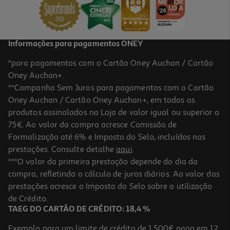
36,89 €
Informações para pagamentos ONEY
*para pagamentos com o Cartão Oney Auchan / Cartão
Oney Auchan+.
**Campanha Sem Juros para pagamentos com o Cartão
Oney Auchan / Cartão Oney Auchan+, em todos os
produtos assinalados na Loja de valor igual ou superior a
75€. Ao valor da compra acresce Comissão de
Formalização até 6% e Imposto do Selo, incluídos nas
prestações. Consulte detalhe
aqui
.
Gomas Nicotinell Menta Fresca 2mg 96un
***O valor da primeira prestação depende do dia da
compra, refletindo o cálculo de juros diários. Ao valor das
0.44 €/un
prestações acresce o Imposto do Selo sobre a utilização
41,99 €
de Crédito.
TAEG DO CARTÃO DE CRÉDITO: 18,4 %
Exemplo para um limite de crédito de 1.500€ pago em 12