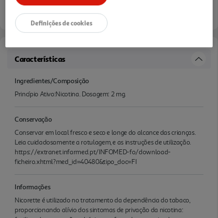
Definições de cookies
Características
Ingredientes/Composição
Princípio Ativo:Nicotina. Dosagem: 2 mg.
Conservação
Conservar em local fresco e seco e longe do alcance das crianças.
Leia cuidadosamente a rotulagem, e as instruções de utilização.
https://extranet.infarmed.pt/INFOMED-fo/download-
ficheiro.xhtml?med_id=40480&tipo_doc=FI
Informações
Nicorette é utilizado no tratamento da dependência do tabaco,
proporcionando alívio dos sintomas de privação da nicotina: