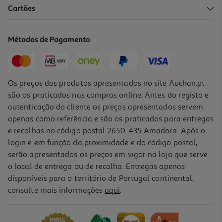
5.0
(1)
Cartões
Comprimidos Valdispert Stress 200mg+68mg 40un
0.37 €/un
Métodos de Pagamento
14,99 €
Os preços dos produtos apresentados no site Auchan.pt
são os praticados nas compras online. Antes do registo e
autenticação do cliente os preços apresentados servem
apenas como referência e são os praticados para entregas
e recolhas no código postal 2650-435 Amadora. Após o
login e em função da proximidade e do código postal,
serão apresentados os preços em vigor na loja que serve
o local de entrega ou de recolha. Entregas apenas
disponíveis para o território de Portugal continental,
4.8
(4)
consulte mais informações
aqui
.
Comprimidos Valdispert 45mg 60un
0.2 €/un