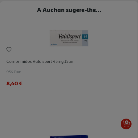
A Auchan sugere-lhe...
Comprimidos Valdispert 45mg 15un
0.56 €/un
8,40 €