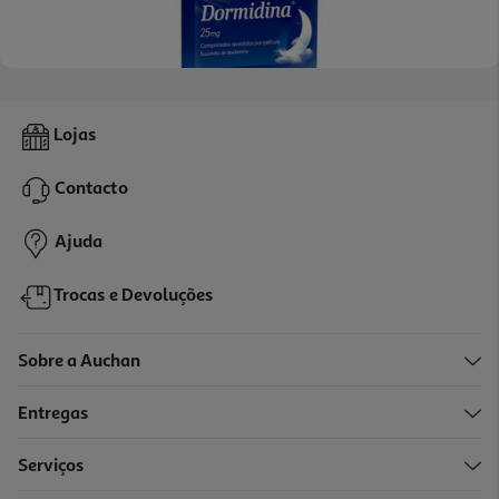
5.0
(2)
Comprimidos Dormidina 25mg 14un
Lojas
1.1 €/un
Contacto
15,45 €
Ajuda
Trocas e Devoluções
Sobre a Auchan
Entregas
Serviços