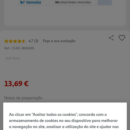
4.7
(3)
Faça a sua avaliação
Leu
3
Ref. / EAN:
3886885
avaliações.
Link
0.27 €/un
para
a
mesma
página.
13,69 €
Notas de preparação
Ao clicar em "Aceitar todos os cookies", concorda com o
armazenamento de cookies no seu dispositivo para melhorar
a navegação no site, analisar a utilização do site e ajudar nas