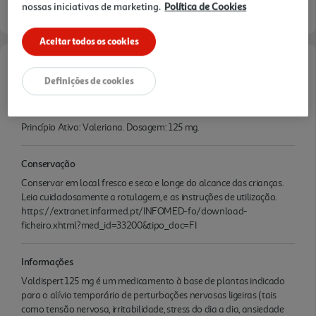
nossas iniciativas de marketing.
Política de Cookies
Aceitar todos os cookies
Características
Definições de cookies
Ingredientes/Composição
Princípio Ativo: Valeriana. Dosagem: 125 mg.
Conservação
Conservar em local fresco e seco e longe do alcance das crianças.
Leia cuidadosamente a rotulagem, e as instruções de utilização.
https://extranet.infarmed.pt/INFOMED-fo/download-
ficheiro.xhtml?med_id=33200&tipo_doc=FI
Informações
Valdispert 125 mg é um medicamento à base de plantas indicado
para o alívio temporário de perturbações nervosas ligeiras (tais
como tensão nervosa, irritabilidade, stress do dia a dia, ansiedade