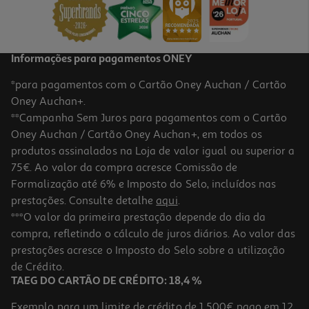
11,89 €
Informações para pagamentos ONEY
*para pagamentos com o Cartão Oney Auchan / Cartão
Oney Auchan+.
**Campanha Sem Juros para pagamentos com o Cartão
Oney Auchan / Cartão Oney Auchan+, em todos os
produtos assinalados na Loja de valor igual ou superior a
75€. Ao valor da compra acresce Comissão de
Formalização até 6% e Imposto do Selo, incluídos nas
prestações. Consulte detalhe
aqui
.
5.0
(2)
Comprimidos Valdispert 450mg 40un
***O valor da primeira prestação depende do dia da
compra, refletindo o cálculo de juros diários. Ao valor das
0.4 €/un
prestações acresce o Imposto do Selo sobre a utilização
15,89 €
de Crédito.
TAEG DO CARTÃO DE CRÉDITO: 18,4 %
Exemplo para um limite de crédito de 1.500€ pago em 12