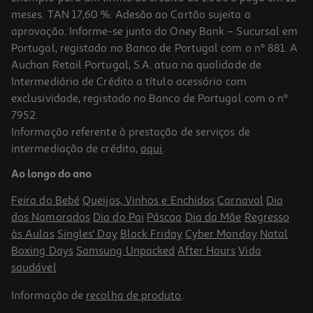
meses. TAN 17,60 %. Adesão ao Cartão sujeita a
aprovação. Informe-se junto do Oney Bank – Sucursal em
Portugal, registado no Banco de Portugal com o nº 881. A
Auchan Retail Portugal, S.A. atua na qualidade de
Intermediário de Crédito a título acessório com
exclusividade, registado no Banco de Portugal com o nº
7952.
Informação referente à prestação de serviços de
intermediação de crédito,
aqui
.
Comprimidos Dormidina 12.5mg 14un
Ao longo do ano
0.89 €/un
Feira do Bebé
Queijos, Vinhos e Enchidos
Carnaval
Dia
12,51 €
dos Namorados
Dia do Pai
Páscoa
Dia da Mãe
Regresso
às Aulas
Singles' Day
Black Friday
Cyber Monday
Natal
Boxing Days
Samsung Unpacked
After Hours
Vida
saudável
Informação de
recolha de produto
.