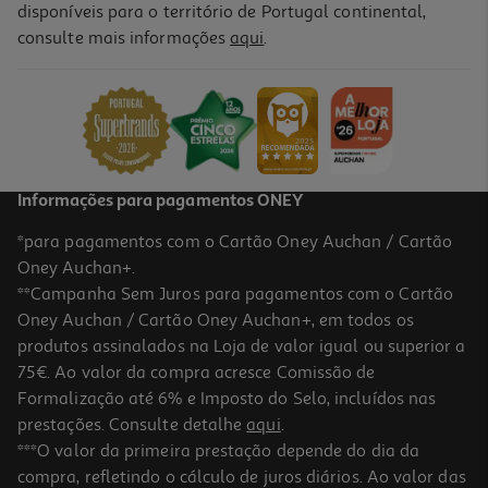
disponíveis para o território de Portugal continental,
5.0
(1)
consulte mais informações
aqui
.
Solução Azevedos Oral Acetilcisteina 40mg/ml 200ml
44.45 €/Lt
8,89 €
Informações para pagamentos ONEY
*para pagamentos com o Cartão Oney Auchan / Cartão
Oney Auchan+.
**Campanha Sem Juros para pagamentos com o Cartão
Oney Auchan / Cartão Oney Auchan+, em todos os
produtos assinalados na Loja de valor igual ou superior a
75€. Ao valor da compra acresce Comissão de
Formalização até 6% e Imposto do Selo, incluídos nas
prestações. Consulte detalhe
aqui
.
Solução Oral Tussilene Acetilcisteína 40 Mg/ml 200ml
***O valor da primeira prestação depende do dia da
compra, refletindo o cálculo de juros diários. Ao valor das
8.89 €/un