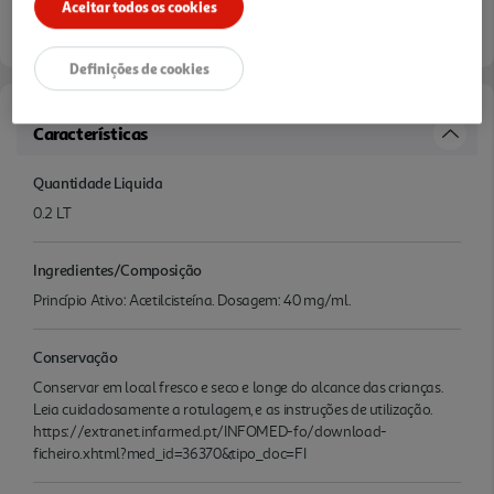
Aceitar todos os cookies
Definições de cookies
Características
Quantidade Liquida
0.2 LT
Ingredientes/Composição
Princípio Ativo: Acetilcisteína. Dosagem: 40 mg/ml.
Conservação
Conservar em local fresco e seco e longe do alcance das crianças.
Leia cuidadosamente a rotulagem, e as instruções de utilização.
https://extranet.infarmed.pt/INFOMED-fo/download-
ficheiro.xhtml?med_id=36370&tipo_doc=FI