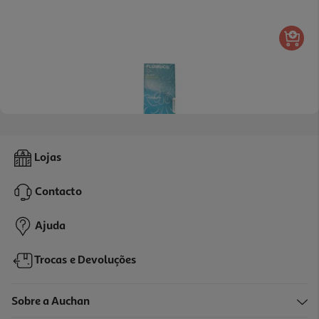
5.0
(1)
Solução Fluimucil Oral 20mg/ml 200ml
Lojas
36.95 €/Lt
Contacto
7,39 €
Ajuda
Trocas e Devoluções
Sobre a Auchan