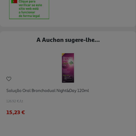
A Auchan sugere-lhe...
Solução Oral Bronchodual Night&day 120ml
126.92 €/Lt
15,23 €