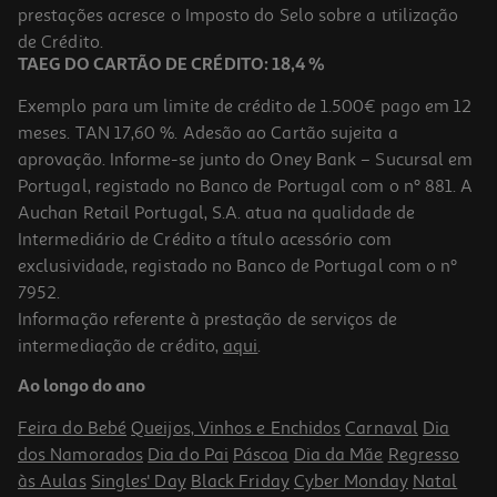
prestações acresce o Imposto do Selo sobre a utilização
8,89 €
de Crédito.
TAEG DO CARTÃO DE CRÉDITO: 18,4 %
Exemplo para um limite de crédito de 1.500€ pago em 12
meses. TAN 17,60 %. Adesão ao Cartão sujeita a
aprovação. Informe-se junto do Oney Bank – Sucursal em
Portugal, registado no Banco de Portugal com o nº 881. A
Auchan Retail Portugal, S.A. atua na qualidade de
Intermediário de Crédito a título acessório com
exclusividade, registado no Banco de Portugal com o nº
7952.
Informação referente à prestação de serviços de
5.0
(1)
intermediação de crédito,
aqui
.
Xarope Mucosolvan 6mg/ml 200ml
Ao longo do ano
65.75 €/Lt
Feira do Bebé
Queijos, Vinhos e Enchidos
Carnaval
Dia
13,15 €
dos Namorados
Dia do Pai
Páscoa
Dia da Mãe
Regresso
às Aulas
Singles' Day
Black Friday
Cyber Monday
Natal