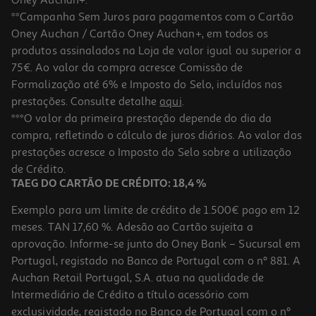
Oney Auchan+.
**Campanha Sem Juros para pagamentos com o Cartão
Oney Auchan / Cartão Oney Auchan+, em todos os
produtos assinalados na Loja de valor igual ou superior a
75€. Ao valor da compra acresce Comissão de
Formalização até 6% e Imposto do Selo, incluídos nas
prestações. Consulte detalhe
aqui
.
5.0
(1)
Solução Fluimucil Oral 20mg/ml 200ml
***O valor da primeira prestação depende do dia da
compra, refletindo o cálculo de juros diários. Ao valor das
36.95 €/Lt
prestações acresce o Imposto do Selo sobre a utilização
7,39 €
de Crédito.
TAEG DO CARTÃO DE CRÉDITO: 18,4 %
Exemplo para um limite de crédito de 1.500€ pago em 12
meses. TAN 17,60 %. Adesão ao Cartão sujeita a
aprovação. Informe-se junto do Oney Bank – Sucursal em
Portugal, registado no Banco de Portugal com o nº 881. A
Auchan Retail Portugal, S.A. atua na qualidade de
Intermediário de Crédito a título acessório com
exclusividade, registado no Banco de Portugal com o nº