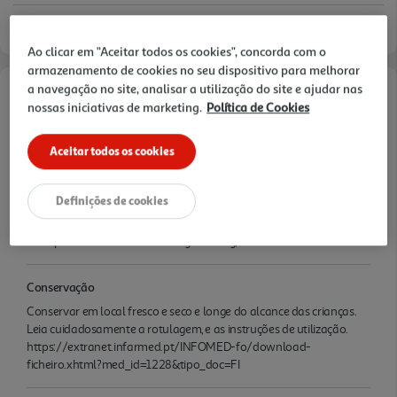
Ao clicar em "Aceitar todos os cookies", concorda com o
armazenamento de cookies no seu dispositivo para melhorar
a navegação no site, analisar a utilização do site e ajudar nas
Características
nossas iniciativas de marketing.
Política de Cookies
Quantidade Liquida
Aceitar todos os cookies
0.2 LT
Definições de cookies
Ingredientes/Composição
Princípio Ativo:Ambroxol. Dosagem: 3 mg/ml.
Conservação
Conservar em local fresco e seco e longe do alcance das crianças.
Leia cuidadosamente a rotulagem, e as instruções de utilização.
https://extranet.infarmed.pt/INFOMED-fo/download-
ficheiro.xhtml?med_id=1228&tipo_doc=FI