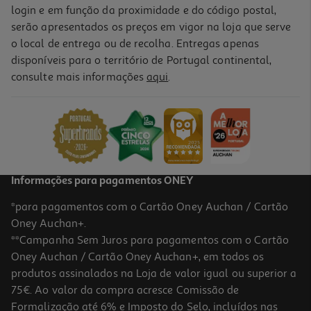
login e em função da proximidade e do código postal,
serão apresentados os preços em vigor na loja que serve
o local de entrega ou de recolha. Entregas apenas
disponíveis para o território de Portugal continental,
consulte mais informações
aqui
.
Informações para pagamentos ONEY
*para pagamentos com o Cartão Oney Auchan / Cartão
Oney Auchan+.
**Campanha Sem Juros para pagamentos com o Cartão
Oney Auchan / Cartão Oney Auchan+, em todos os
produtos assinalados na Loja de valor igual ou superior a
75€. Ao valor da compra acresce Comissão de
Formalização até 6% e Imposto do Selo, incluídos nas