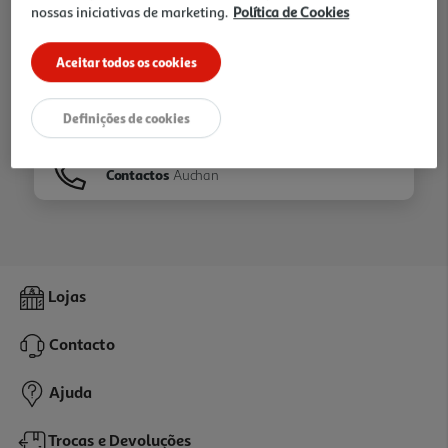
nossas iniciativas de marketing.
Política de Cookies
Ir para
Homepage
Aceitar todos os cookies
Veja os nossos
Folhetos
Definições de cookies
Contactos
Auchan
Lojas
Contacto
Ajuda
Trocas e Devoluções