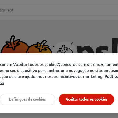
squisar
icar em "Aceitar todos os cookies", concorda com o armazenamen
es no seu dispositivo para melhorar a navegação no site, analisa
zação do site e ajudar nas nossas iniciativas de marketing.
Polític
ies
Não temos o que procura.
Vamos tentar de novo?
Definições de cookies
Aceitar todos os cookies