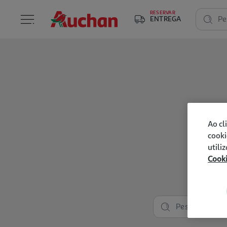
RESERVAR
ENTREGA
Pe
Ao cl
cooki
utili
Cook