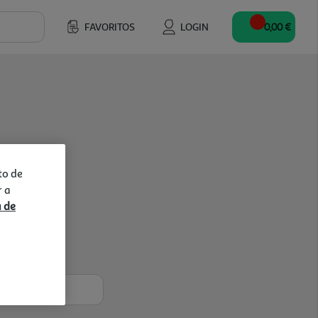
FAVORITOS
LOGIN
0,00 €
to de
r a
a de