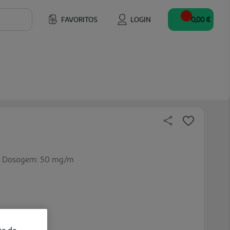
FAVORITOS
LOGIN
0,00 €
na. Dosagem: 50 mg/m
to de