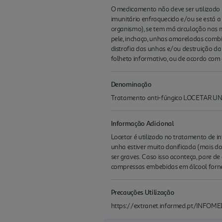
O medicamento não deve ser utilizado n
imunitário enfraquecido e/ou se está 
organismo), se tem má circulação nas m
pele, inchaço, unhas amareladas comb
distrofia das unhas e/ou destruição da
folheto informativo, ou de acordo com 
Denominação
Tratamento anti-fúngico LOCETAR 
Informação Adicional
Locetar é utilizado no tratamento de in
unha estiver muito danificada (mais d
ser graves. Caso isso aconteça, pare
compressas embebidas em álcool forne
Precauções Utilização
https://extranet.infarmed.pt/INFOME