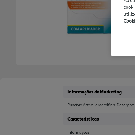
cooki
utili
Cook
Informações de Marketing
Princípio Activo: amorolfina. Dosagem
Características
Informações