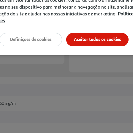
31,21 €
es no seu dispositivo para melhorar a navegação no site, analisa
zação do site e ajudar nas nossas iniciativas de marketing.
Polític
Notas de preparação
ies
Definições de cookies
Aceitar todos os cookies
: 50 mg/m