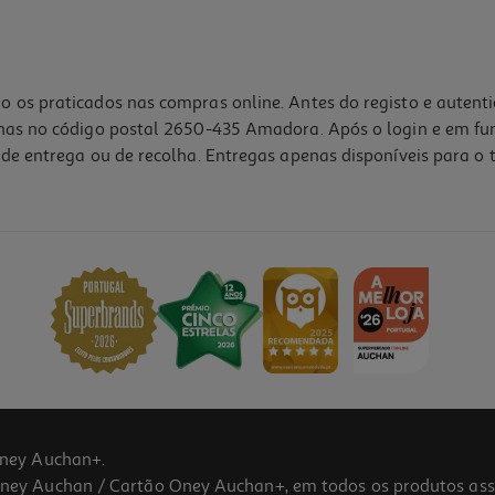
o os praticados nas compras online. Antes do registo e autent
lhas no código postal 2650-435 Amadora. Após o login e em fu
de entrega ou de recolha. Entregas apenas disponíveis para o t
5.0
(1)
ney Auchan+.
 Auchan / Cartão Oney Auchan+, em todos os produtos assina