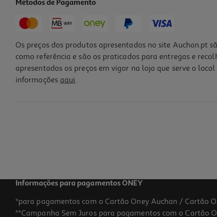
Métodos de Pagamento
Os preços dos produtos apresentados no site Auchan.pt sã
como referência e são os praticados para entregas e reco
apresentados os preços em vigor na loja que serve o local 
informações
aqui
.
Solução Canesten Unidia Cutanea 10mg/ml 15ml
612.67 €/Lt
9,19 €
Informações para pagamentos ONEY
*para pagamentos com o Cartão Oney Auchan / Cartão O
**Campanha Sem Juros para pagamentos com o Cartão Oney