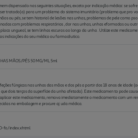
em dispensado nas seguintes situações, exceto por indicação médica: se sofre 
a ser tratado(a) para um problema do sistema imunitário (problema que pro v
ãos ou pés, se tem historial de lesões nas unhas, problemas de pele como pso
inadas com problemas respiratórios , dor nas unhas, unhas eformadas ou out
 placa ungueal, se tem linhas escuras ao longo da unha . Utilize este medica
as indicações do seu médico ou farmacêutico.
UNHAS MÃOS/PÉS 50 MG/ML 5ml
feções fúngicas nas unhas das mãos e dos pés a partir dos 18 anos de idade (ad
o que dois terços da superfície da unha afetada). Este medicamen to pode cau
 de aplicar este medicamento, remova imediatamente o medicamento com um re
cidas na embalagem e procure aj uda médica.
D-fo/index.xhtml