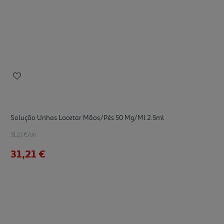
Solução Unhas Locetar Mãos/pés 50 Mg/ml 2.5ml
31.21 €/un
31,21 €