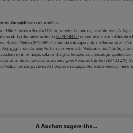
tos não sujeitos a receita médica
os Não Sujeitos a Receita Médica, através da internet, pelo Infarmed. A disp
nal e ao abrigo das orientações do
INFARMED IP
, no contexto das medidas de m
s a Receita Médica (MNSRM) é efetuada sob supervisão do Responsável Técn
. Veja
aqui
a lista de lojas Auchan com venda de Medicamentos Não Sujeitos a 
essidade de informação sobre indicações terapêuticas, posologia, qualidade
 dados de contacto junto do nosso Serviço de Apoio ao Cliente (210 403 270). S
a Médica não são passíveis de troca ou devolução. Proibida a venda a menore
A Auchan sugere-lhe...