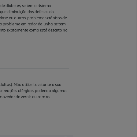
de diabetes, se tem o sistema
oque diminuição das defesas do
ríase ou outros, problemas crónicos de
ro problema em redor da unha, se tem
mento exatamente como está descrito no
ultos). Não utilize Locetar se a sua
sar reações alérgicas, podendo algumas
movedor de verniz ou com as