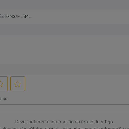
S 50 MG/ML 5ML
Deve confirmar a informação no rótulo do artigo.
mbalagens e/ou rótulos, deverá considerar sempre a informação 