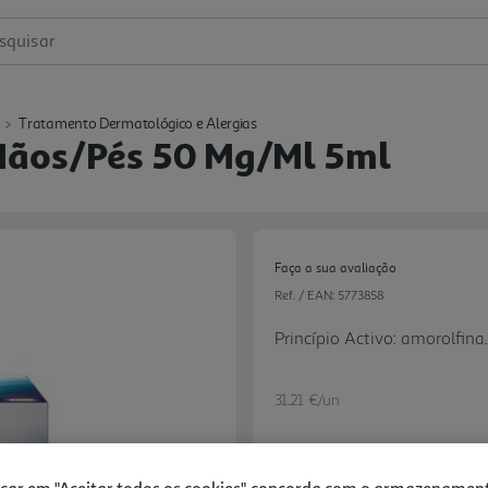
squisar
Tratamento Dermatológico e Alergias
Mãos/pés 50 Mg/ml 5ml
Faça a sua avaliação
Ref. / EAN:
5773858
Princípio Activo: amorolfi
31.21 €/un
icar em "Aceitar todos os cookies", concorda com o armazenamen