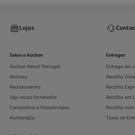
Lojas
Contac
Sobre a Auchan
Entregas
Auchan Retail Portugal
Entrega em c
Creme Canesten Unidia 10 Mg/g 15g
Notícias
Recolha Driv
556 €/Kg
Recrutamento
Recolha Expr
8,34 €
Seja nosso fornecedor
Recolha em L
Campanhas e Passatempos
Recolha num 
Auchan&Eu
Taxas de Ent