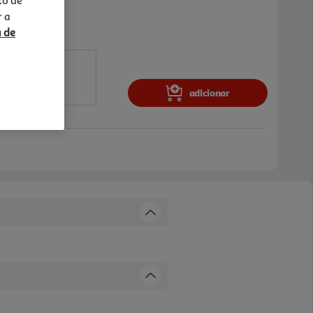
r a
a de
adicionar