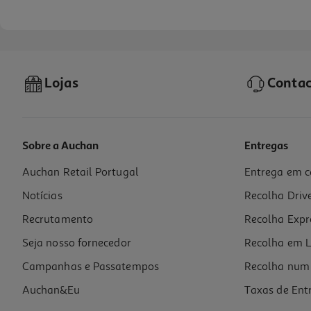
Lojas
Contac
Sobre a Auchan
Entregas
Auchan Retail Portugal
Entrega em c
Pomada Nupercainal Retal 10mg/g 20g
Notícias
Recolha Driv
360 €/Kg
Recrutamento
Recolha Expr
7,20 €
Seja nosso fornecedor
Recolha em L
Campanhas e Passatempos
Recolha num 
Auchan&Eu
Taxas de Ent