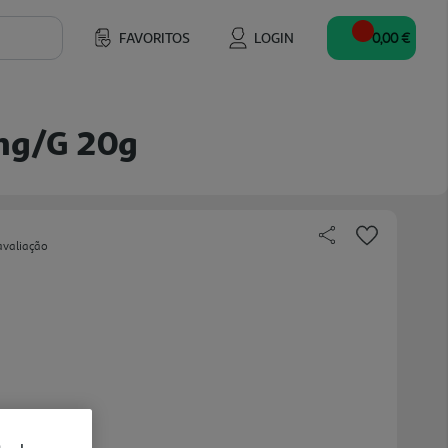
FAVORITOS
LOGIN
0,00 €
mg/g 20g
avaliação