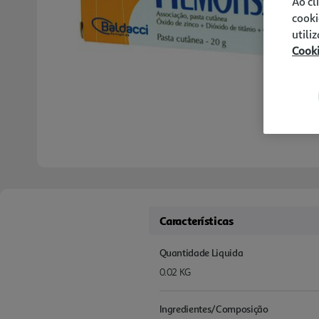
Ao cl
cooki
utili
Cook
Características
Quantidade Liquida
0.02 KG
Ingredientes/Composição