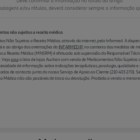
Deve confirmar a informação no rótulo do artigo.
mbalagens e/ou rótulos, deverá considerar sempre a informação 
tos não sujeitos a receita médica
os Não Sujeitos a Receita Médica, através da internet, pelo Infarmed. A disp
nal e ao abrigo das orientações do
INFARMED IP
, no contexto das medidas de m
s a Receita Médica (MNSRM) é efetuada sob supervisão do Responsável Técn
. Veja
aqui
a lista de lojas Auchan com venda de Medicamentos Não Sujeitos a 
essidade de informação sobre indicações terapêuticas, posologia, qualidade
 dados de contacto junto do nosso Serviço de Apoio ao Cliente (210 403 270). S
a Médica não são passíveis de troca ou devolução. Proibida a venda a menore