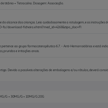
o de titânio + Tetracaína. Dosagem: Associação.
e do alcance das crianças. Leia cuidadosamente a rotulagem, e as instruções de
ED-fo/download-ficheiro.xhtml?med_id=4168&tipo_doc=FI
ertence ao grupo farmacoterapêutico 6.7. - Anti-Hemorroidários e está indi
, pruridos e irritações anais.
rtigo. Devido a possíveis alterações de embalagens e/ou rótulos, deverá cons
G/G + 30MG/G + 10MG/G 20G