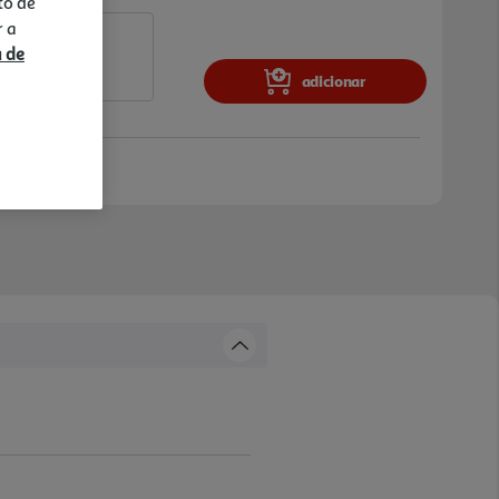
to de
r a
a de
adicionar