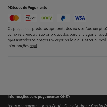
Métodos de Pagamento
Os preços dos produtos apresentados no site Auchan.pt sã
como referência e são os praticados para entregas e reco
apresentados os preços em vigor na loja que serve o local 
informações
aqui
.
Creme Procto-Glyvenol Retal 50mg/g + 20mg/g 30g
478 €/Kg
14,34 €
Informações para pagamentos ONEY
*para pagamentos com o Cartão Oney Auchan / Cartão O