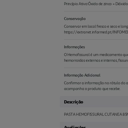
Princípio Ativo:Óxido de zinco + Dióxid
Conservação
Conservar em local fresco e seco e long
https://extranet.infarmed.pt/INFOM
Informações
O Hemofissural é um medicamento que p
hemorroidas externas e internas, fissuras
Informação Adicional
Confirmar a informação no rótulo do a
acompanha o produto que recebe.
Descrição
PASTA HEMOFISSURAL CUTANEA 85M
Avaliações