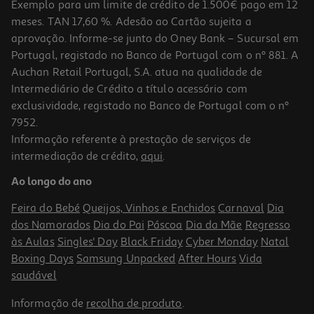
Exemplo para um limite de crédito de 1.500€ pago em 12
meses. TAN 17,60 %. Adesão ao Cartão sujeita a
aprovação. Informe-se junto do Oney Bank – Sucursal em
Portugal, registado no Banco de Portugal com o nº 881. A
Auchan Retail Portugal, S.A. atua na qualidade de
Intermediário de Crédito a título acessório com
exclusividade, registado no Banco de Portugal com o nº
7952.
Informação referente à prestação de serviços de
intermediação de crédito,
aqui
.
Ao longo do ano
Feira do Bebé
Queijos, Vinhos e Enchidos
Carnaval
Dia
dos Namorados
Dia do Pai
Páscoa
Dia da Mãe
Regresso
às Aulas
Singles' Day
Black Friday
Cyber Monday
Natal
Boxing Days
Samsung Unpacked
After Hours
Vida
saudável
Informação de
recolha de produto
.