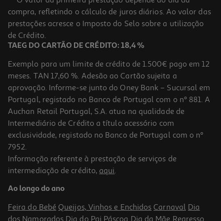
compra, refletindo o cálculo de juros diários. Ao valor das
102.67 €/Lt
prestações acresce o Imposto do Selo sobre a utilização
15,40 €
de Crédito.
TAEG DO CARTÃO DE CRÉDITO: 18,4 %
Exemplo para um limite de crédito de 1.500€ pago em 12
meses. TAN 17,60 %. Adesão ao Cartão sujeita a
aprovação. Informe-se junto do Oney Bank – Sucursal em
Portugal, registado no Banco de Portugal com o nº 881. A
Auchan Retail Portugal, S.A. atua na qualidade de
Intermediário de Crédito a título acessório com
exclusividade, registado no Banco de Portugal com o nº
7952.
Informação referente à prestação de serviços de
intermediação de crédito,
aqui
.
Perfume Iap Pharma Senhora Nº89 150 Ml
Ao longo do ano
102.67 €/Lt
Feira do Bebé
Queijos, Vinhos e Enchidos
Carnaval
Dia
15,40 €
dos Namorados
Dia do Pai
Páscoa
Dia da Mãe
Regresso