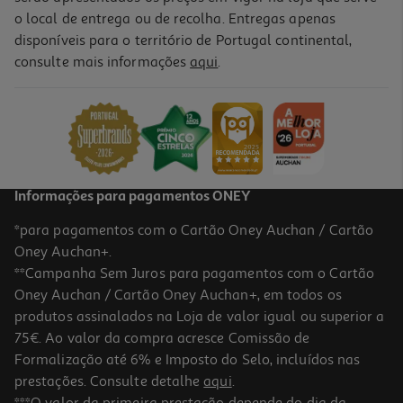
o local de entrega ou de recolha. Entregas apenas
disponíveis para o território de Portugal continental,
consulte mais informações
aqui
.
Perfume Iap Pharma Essenza Mistero Di Fiori 100ml
17.95 €/un
17,95 €
Informações para pagamentos ONEY
*para pagamentos com o Cartão Oney Auchan / Cartão
Oney Auchan+.
**Campanha Sem Juros para pagamentos com o Cartão
Oney Auchan / Cartão Oney Auchan+, em todos os
produtos assinalados na Loja de valor igual ou superior a
75€. Ao valor da compra acresce Comissão de
Formalização até 6% e Imposto do Selo, incluídos nas
prestações. Consulte detalhe
aqui
.
Perfume Iap Pharma Homem Nº73 150 Ml
***O valor da primeira prestação depende do dia da