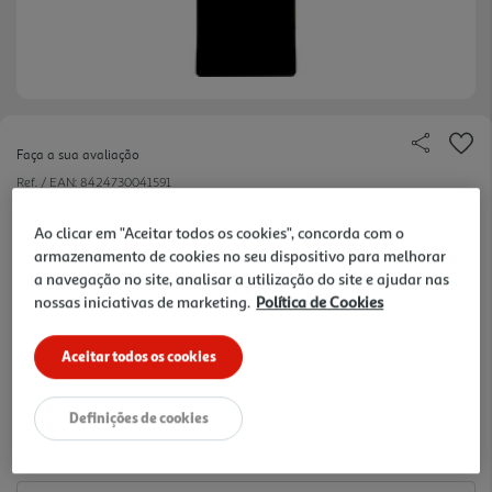
Faça a sua avaliação
Ref. / EAN:
8424730041591
Família Olfativa:Floral; Notas Olfativas:Jasmim, Ambar,
Ao clicar em "Aceitar todos os cookies", concorda com o
Cedro
armazenamento de cookies no seu dispositivo para melhorar
a navegação no site, analisar a utilização do site e ajudar nas
nossas iniciativas de marketing.
Política de Cookies
17.95 €/un
Aceitar todos os cookies
17,95 €
Definições de cookies
Notas de preparação