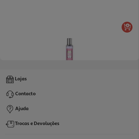
Perfume Iap Pharma Senhora Nº28 30ml
Lojas
186.67 €/Lt
Contacto
5,60 €
Ajuda
Trocas e Devoluções