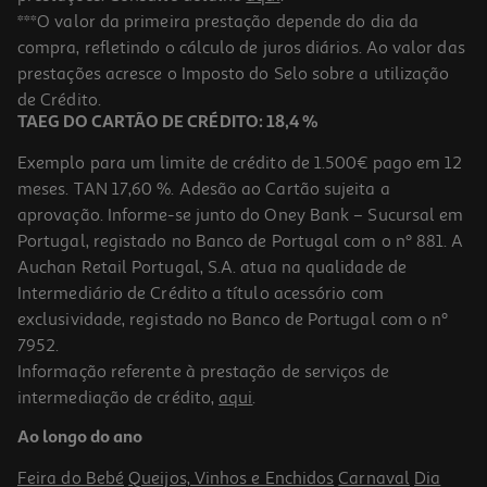
Perfume Iap Pharma Senhora Nº89 150 Ml
***O valor da primeira prestação depende do dia da
compra, refletindo o cálculo de juros diários. Ao valor das
102.67 €/Lt
prestações acresce o Imposto do Selo sobre a utilização
15,40 €
de Crédito.
TAEG DO CARTÃO DE CRÉDITO: 18,4 %
Exemplo para um limite de crédito de 1.500€ pago em 12
meses. TAN 17,60 %. Adesão ao Cartão sujeita a
aprovação. Informe-se junto do Oney Bank – Sucursal em
Portugal, registado no Banco de Portugal com o nº 881. A
Auchan Retail Portugal, S.A. atua na qualidade de
Intermediário de Crédito a título acessório com
exclusividade, registado no Banco de Portugal com o nº
7952.
Informação referente à prestação de serviços de
intermediação de crédito,
aqui
.
Perfume Iap Pharma Homem Nº51 150ml
Ao longo do ano
102.67 €/Lt
Feira do Bebé
Queijos, Vinhos e Enchidos
Carnaval
Dia
15,40 €