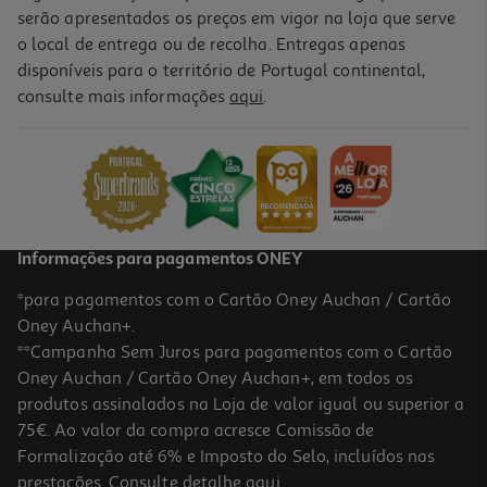
serão apresentados os preços em vigor na loja que serve
o local de entrega ou de recolha. Entregas apenas
disponíveis para o território de Portugal continental,
consulte mais informações
aqui
.
Perfume Iap Pharma Senhora Nº92 150 Ml
15.4 €/un
15,40 €
Informações para pagamentos ONEY
*para pagamentos com o Cartão Oney Auchan / Cartão
Oney Auchan+.
**Campanha Sem Juros para pagamentos com o Cartão
Oney Auchan / Cartão Oney Auchan+, em todos os
produtos assinalados na Loja de valor igual ou superior a
75€. Ao valor da compra acresce Comissão de
Formalização até 6% e Imposto do Selo, incluídos nas
prestações. Consulte detalhe
aqui
.