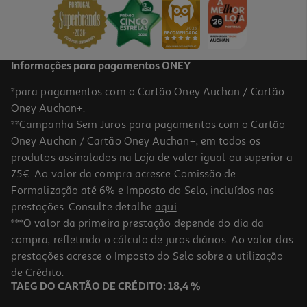
5,60 €
Informações para pagamentos ONEY
*para pagamentos com o Cartão Oney Auchan / Cartão
Oney Auchan+.
**Campanha Sem Juros para pagamentos com o Cartão
Oney Auchan / Cartão Oney Auchan+, em todos os
produtos assinalados na Loja de valor igual ou superior a
75€. Ao valor da compra acresce Comissão de
Formalização até 6% e Imposto do Selo, incluídos nas
prestações. Consulte detalhe
aqui
.
Perfume Iap Pharma Senhora Nº 2 30ml
***O valor da primeira prestação depende do dia da
compra, refletindo o cálculo de juros diários. Ao valor das
186.67 €/Lt
prestações acresce o Imposto do Selo sobre a utilização
5,60 €
de Crédito.
TAEG DO CARTÃO DE CRÉDITO: 18,4 %