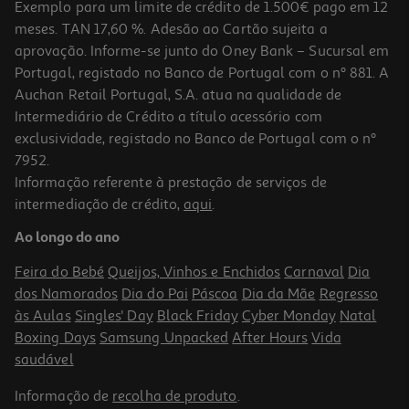
Exemplo para um limite de crédito de 1.500€ pago em 12
meses. TAN 17,60 %. Adesão ao Cartão sujeita a
aprovação. Informe-se junto do Oney Bank – Sucursal em
Portugal, registado no Banco de Portugal com o nº 881. A
Auchan Retail Portugal, S.A. atua na qualidade de
Intermediário de Crédito a título acessório com
-37%
exclusividade, registado no Banco de Portugal com o nº
7952.
Informação referente à prestação de serviços de
intermediação de crédito,
aqui
.
Perfume Iap Pharma Homem Nº62 150ml
Ao longo do ano
64.47 €/Lt
Price reduced from
to
15,40 €
Feira do Bebé
Queijos, Vinhos e Enchidos
Carnaval
Dia
9,67 €
dos Namorados
Dia do Pai
Páscoa
Dia da Mãe
Regresso
Promoção
às Aulas
Singles' Day
Black Friday
Cyber Monday
Natal
Boxing Days
Samsung Unpacked
After Hours
Vida
saudável
Informação de
recolha de produto
.