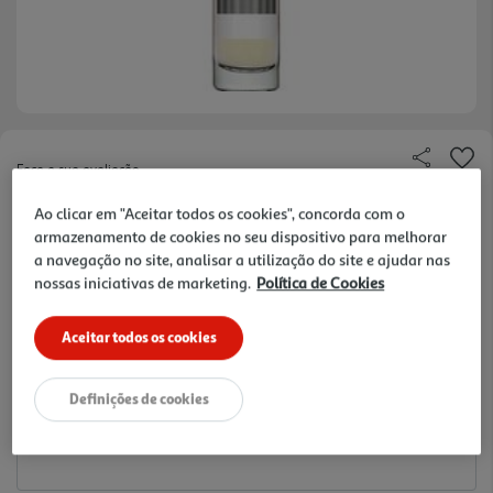
Faça a sua avaliação
Ref. / EAN:
8424730015158
Ao clicar em "Aceitar todos os cookies", concorda com o
armazenamento de cookies no seu dispositivo para melhorar
186.67 €/Lt
a navegação no site, analisar a utilização do site e ajudar nas
nossas iniciativas de marketing.
Política de Cookies
5,60 €
Aceitar todos os cookies
Notas de preparação
Definições de cookies