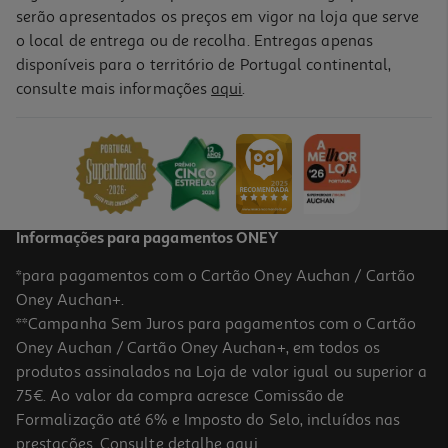
serão apresentados os preços em vigor na loja que serve
o local de entrega ou de recolha. Entregas apenas
disponíveis para o território de Portugal continental,
consulte mais informações
aqui
.
Água Perfumada Iap Pharma Floral Mandarine 150 Ml
12.95 €/un
12,95 €
Informações para pagamentos ONEY
*para pagamentos com o Cartão Oney Auchan / Cartão
Oney Auchan+.
**Campanha Sem Juros para pagamentos com o Cartão
Oney Auchan / Cartão Oney Auchan+, em todos os
produtos assinalados na Loja de valor igual ou superior a
75€. Ao valor da compra acresce Comissão de
Formalização até 6% e Imposto do Selo, incluídos nas
prestações. Consulte detalhe
aqui
.