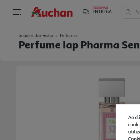
RESERVAR
ENTREGA
Pe
Saúde e Bem-estar
Perfumes
Perfume Iap Pharma Sen
Ao cl
cooki
utili
Cook