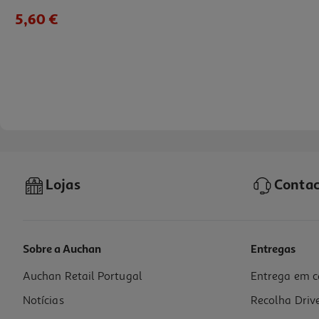
5,60 €
Lojas
Contac
Sobre a Auchan
Entregas
Auchan Retail Portugal
Entrega em c
Água Perfumada Iap Pharma Floral Cherry Blossom 150ml
Notícias
Recolha Driv
12.95 €/un