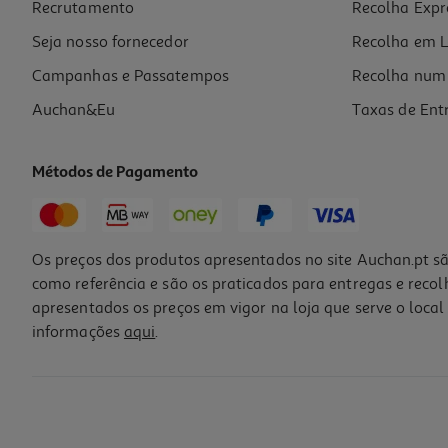
Recrutamento
Recolha Expr
12,95 €
Seja nosso fornecedor
Recolha em L
Campanhas e Passatempos
Recolha num 
Auchan&Eu
Taxas de Ent
Métodos de Pagamento
Os preços dos produtos apresentados no site Auchan.pt sã
como referência e são os praticados para entregas e reco
apresentados os preços em vigor na loja que serve o local 
informações
aqui
.
Perfume Iap Pharma Senhora Nº 5 150ml
102.67 €/Lt