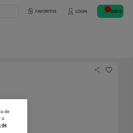
FAVORITOS
LOGIN
0,00 €
to de
r a
a de