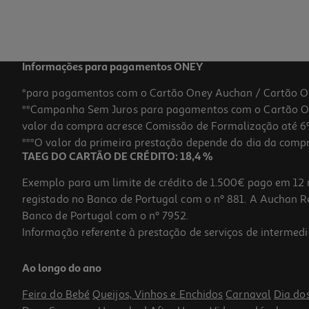
15,40 €
Informações para pagamentos ONEY
*para pagamentos com o Cartão Oney Auchan / Cartão O
**Campanha Sem Juros para pagamentos com o Cartão Oney
valor da compra acresce Comissão de Formalização até 6%
***O valor da primeira prestação depende do dia da compra,
TAEG DO CARTÃO DE CRÉDITO: 18,4 %
Exemplo para um limite de crédito de 1.500€ pago em 12 
registado no Banco de Portugal com o nº 881. A Auchan Ret
Banco de Portugal com o nº 7952.
Informação referente à prestação de serviços de intermedi
Perfume Iap Pharma Essenza Velluto Di Tabac 100ml
Ao longo do ano
17.95 €/un
Feira do Bebé
Queijos, Vinhos e Enchidos
Carnaval
Dia do
17,95 €