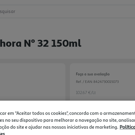
squisar
hora Nº 32 150ml
Faça a sua avaliação
Ref. / EAN:
8424730015073
102.67 €/Lt
icar em "Aceitar todos os cookies", concorda com o armazenamen
15,40 €
es no seu dispositivo para melhorar a navegação no site, analisa
zação do site e ajudar nas nossas iniciativas de marketing.
Polític
Notas de preparação
ies