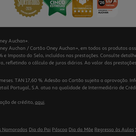
ney Auchan+.
 Auchan / Cartão Oney Auchan+, em todos os produtos assina
 e Imposto do Selo, incluídos nas prestações. Consulte detal
 refletindo o cálculo de juros diários. Ao valor das prestações
meses. TAN 17,60 %. Adesão ao Cartão sujeita a aprovação. In
ail Portugal, S.A. atua na qualidade de Intermediário de Crédi
ação de crédito,
aqui
.
s Namorados
Dia do Pai
Páscoa
Dia da Mãe
Regresso às Aulas