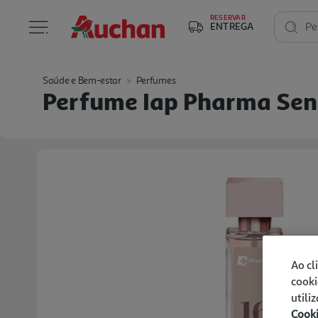
RESERVAR
ENTREGA
Pe
Saúde e Bem-estar
Perfumes
Perfume Iap Pharma Sen
Ao cl
cooki
utili
Cook