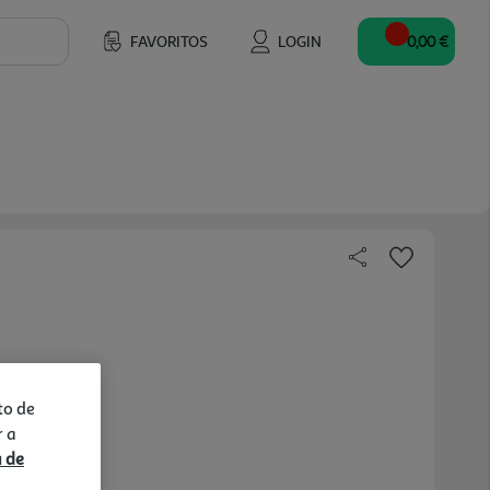
FAVORITOS
LOGIN
0,00 €
to de
r a
a de