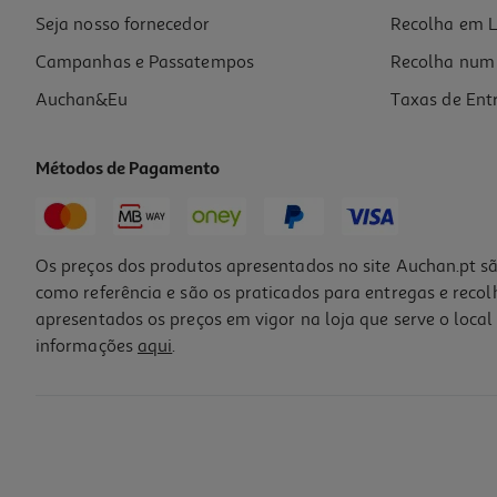
Seja nosso fornecedor
Recolha em L
Campanhas e Passatempos
Recolha num 
Auchan&Eu
Taxas de Ent
Métodos de Pagamento
Os preços dos produtos apresentados no site Auchan.pt sã
como referência e são os praticados para entregas e reco
apresentados os preços em vigor na loja que serve o local 
informações
aqui
.
Perfume Iap Pharma Senhora Nº30 150ml
102.67 €/Lt
15,40 €