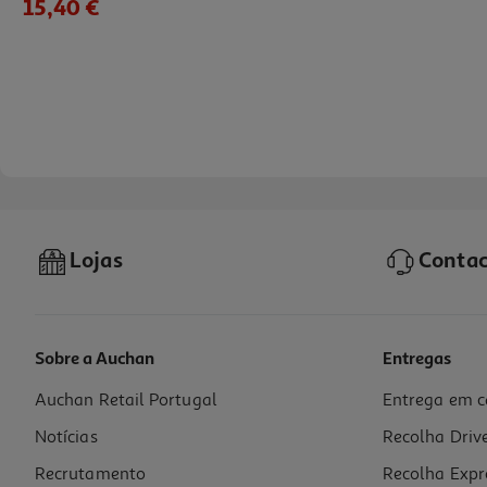
15,40 €
Lojas
Contac
Sobre a Auchan
Entregas
Auchan Retail Portugal
Entrega em c
Perfume Iap Pharma Senhora Nº 4 30ml
Notícias
Recolha Driv
186.67 €/Lt
Recrutamento
Recolha Expr
5,60 €