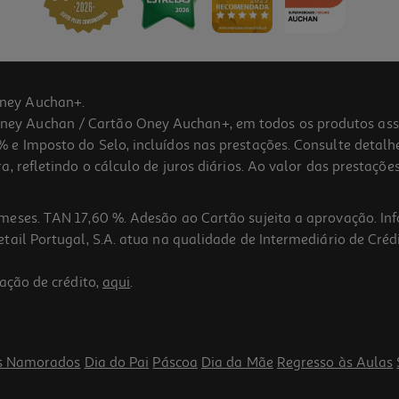
ney Auchan+.
 Auchan / Cartão Oney Auchan+, em todos os produtos assina
 e Imposto do Selo, incluídos nas prestações. Consulte detal
 refletindo o cálculo de juros diários. Ao valor das prestações
meses. TAN 17,60 %. Adesão ao Cartão sujeita a aprovação. In
ail Portugal, S.A. atua na qualidade de Intermediário de Crédi
ação de crédito,
aqui
.
s Namorados
Dia do Pai
Páscoa
Dia da Mãe
Regresso às Aulas