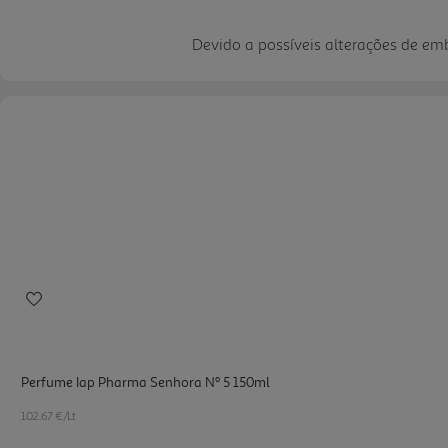
Devido a possíveis alterações de e
Perfume Iap Pharma Senhora Nº 5 150ml
102.67 €/Lt