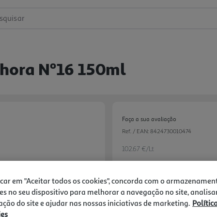
squisar
hora Nº16 150ml
Faça a sua avaliação
Ref. / EAN:
8424730010474
102.67 €/Lt
icar em "Aceitar todos os cookies", concorda com o armazenamen
15,40 €
es no seu dispositivo para melhorar a navegação no site, analisa
zação do site e ajudar nas nossas iniciativas de marketing.
Polític
ies
Notas de preparação