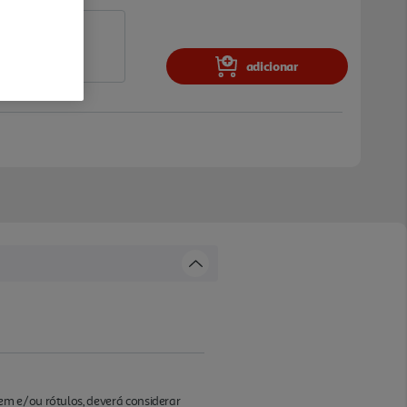
adicionar
em e/ou rótulos, deverá considerar