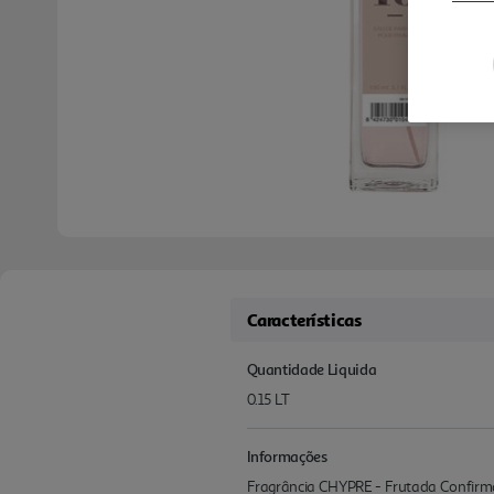
Características
Quantidade Liquida
0.15 LT
Informações
Fragrância CHYPRE - Frutada Confirmar