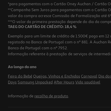
*para pagamentos com o Cartão Oney Auchan / Cartão O
**Campanha Sem Juros para pagamentos com o Cartão Oney
valor da compra acresce Comissão de Formalização até 6%
***O valor da primeira prestação depende do dia da compra,
TAEG DO CARTÃO DE CRÉDITO: 18,4 %
Exemplo para um limite de crédito de 1.500€ pago em 12 
registado no Banco de Portugal com o nº 881. A Auchan Ret
Banco de Portugal com o nº 7952.
Informação referente à prestação de serviços de intermedi
Perfume Iap Pharma Homem Nº75 30 Ml
Ao longo do ano
5.6 €/un
Feira do Bebé
Queijos, Vinhos e Enchidos
Carnaval
Dia do
5,60 €
Days
Samsung Unpacked
After Hours
Vida saudável
Informação de
recolha de produto
.