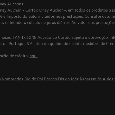
ney Auchan+.
 Auchan / Cartão Oney Auchan+, em todos os produtos assina
 e Imposto do Selo, incluídos nas prestações. Consulte detal
 refletindo o cálculo de juros diários. Ao valor das prestações
meses. TAN 17,60 %. Adesão ao Cartão sujeita a aprovação. In
ail Portugal, S.A. atua na qualidade de Intermediário de Crédi
ação de crédito,
aqui
.
s Namorados
Dia do Pai
Páscoa
Dia da Mãe
Regresso às Aulas