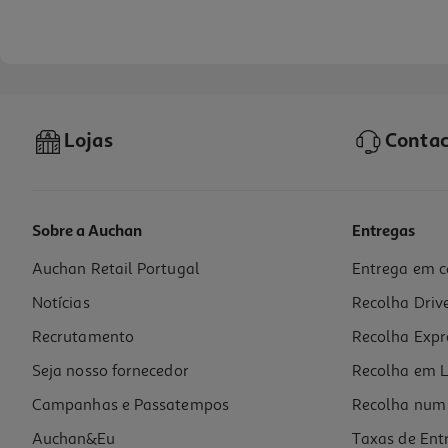
Lojas
Contac
Sobre a Auchan
Entregas
Auchan Retail Portugal
Entrega em c
Perfume Iap Pharma Senhora Nº90 150 Ml
Notícias
Recolha Driv
15.4 €/un
Recrutamento
Recolha Expr
15,40 €
Seja nosso fornecedor
Recolha em L
Campanhas e Passatempos
Recolha num 
Auchan&Eu
Taxas de Ent