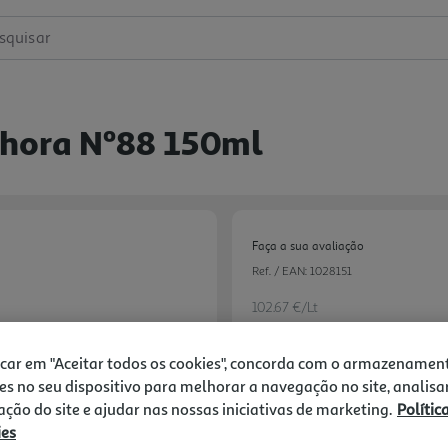
squisar
hora Nº88 150ml
Faça a sua avaliação
Ref. / EAN:
1028151
102.67 €/Lt
icar em "Aceitar todos os cookies", concorda com o armazenamen
es no seu dispositivo para melhorar a navegação no site, analisa
15,40 €
zação do site e ajudar nas nossas iniciativas de marketing.
Polític
ies
Notas de preparação