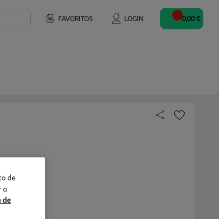
FAVORITOS
LOGIN
0,00 €
to de
r a
a de