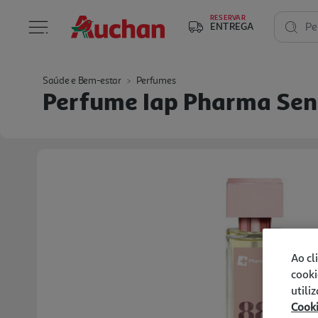
RESERVAR
ENTREGA
Pe
Saúde e Bem-estar
Perfumes
Perfume Iap Pharma Sen
Ao cl
cooki
utili
Cook