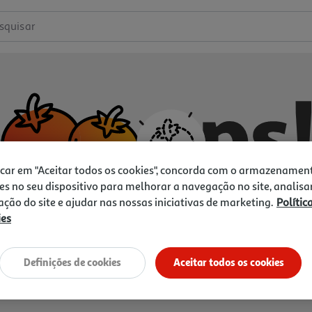
squisar
icar em "Aceitar todos os cookies", concorda com o armazenamen
es no seu dispositivo para melhorar a navegação no site, analisa
zação do site e ajudar nas nossas iniciativas de marketing.
Polític
ies
Não temos o que procura.
Vamos tentar de novo?
Definições de cookies
Aceitar todos os cookies