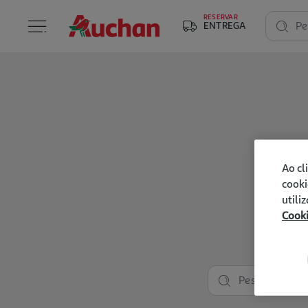
RESERVAR
ENTREGA
Pe
Ao cl
cooki
utili
Cook