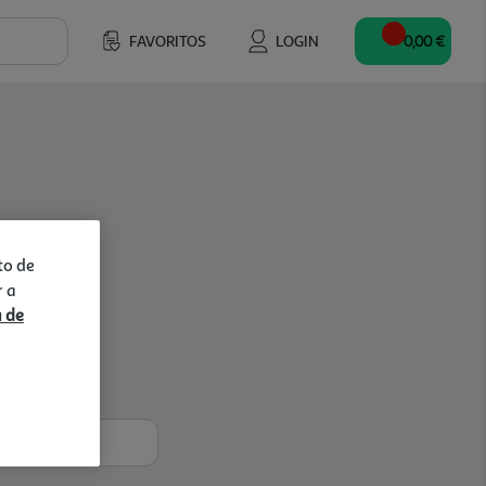
FAVORITOS
LOGIN
0,00 €
to de
r a
a de