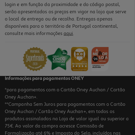
login e em função da proximidade e do código postal,
serão apresentados os preços em vigor na loja que serve
o local de entrega ou de recolha. Entregas apenas
disponíveis para o território de Portugal continental,
consulte mais informações
aqui
.
Informações para pagamentos ONEY
*para pagamentos com o Cartão Oney Auchan / Cartão
Oney Auchan+.
**Campanha Sem Juros para pagamentos com o Cartão
Oney Auchan / Cartão Oney Auchan+, em todos os
produtos assinalados na Loja de valor igual ou superior a
75€. Ao valor da compra acresce Comissão de
Formalização até 6% e Imposto do Selo, incluídos nas