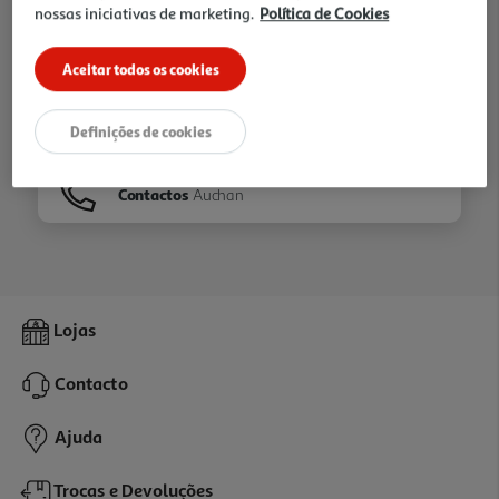
nossas iniciativas de marketing.
Política de Cookies
Ir para
Homepage
Aceitar todos os cookies
Veja os nossos
Folhetos
Definições de cookies
Contactos
Auchan
Lojas
Contacto
Ajuda
Trocas e Devoluções