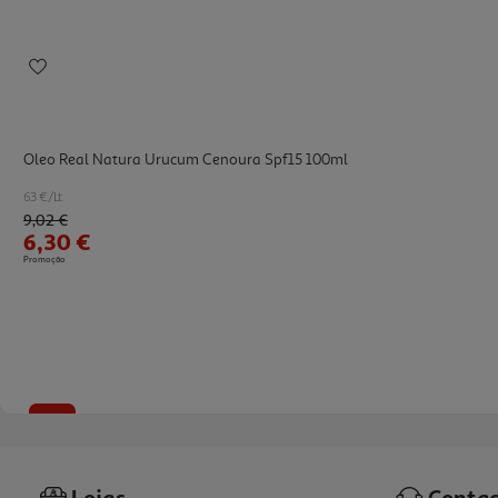
Oleo Real Natura Urucum Cenoura Spf15 100ml
63 €/Lt
Price reduced from
to
9,02 €
6,30 €
Promoção
-23%