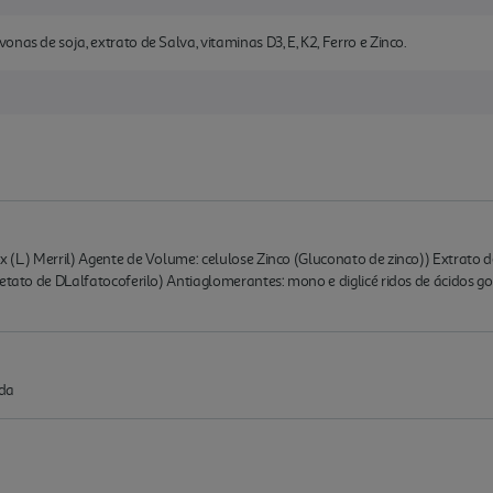
nas de soja, extrato de Salva, vitaminas D3, E, K2, Ferro e Zinco.
(L.) Merril) Agente de Volume: celulose Zinco (Gluconato de zinco)) Extrato de 
cetato de DLalfatocoferilo) Antiaglomerantes: mono e diglicé ridos de ácidos g
 da