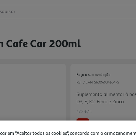
squisar
m Cafe Car 200ml
Faça a sua avaliação
Ref. / EAN:
5600493410475
Suplemento alimentar à base
D3, E, K2, Ferro e Zinco.
47.2 €/Lt
-31%
icar em "Aceitar todos os cookies", concorda com o armazenamen