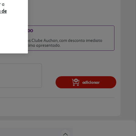
r a
a de
DIATO INCLUÍDO
026
 clientes membros Clube Auchan, com desconto imediato
no preço final acima apresentado.
adicionar