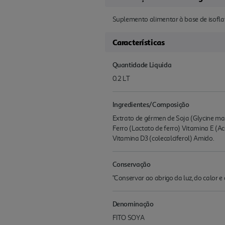
Suplemento alimentar à base de isoflavo
Características
Quantidade Liquida
0.2 LT
Ingredientes/Composição
Extrato de gérmen de Soja (Glycine max 
Ferro (Lactato de ferro) Vitamina E (A
Vitamina D3 (colecalciferol) Amido.
Conservação
"Conservar ao abrigo da luz, do calor e
Denominação
FITO SOYA