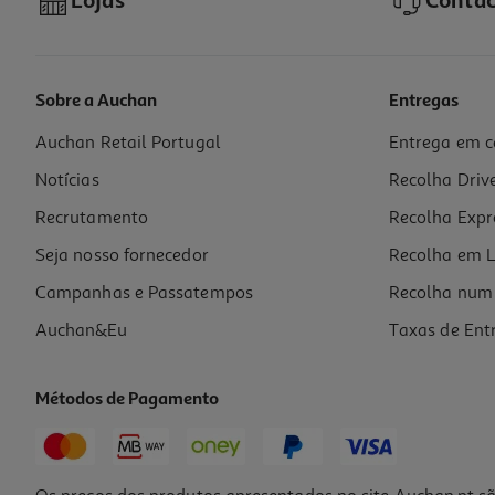
Lojas
Contac
Sobre a Auchan
Entregas
Auchan Retail Portugal
Entrega em c
Oleo Real Natura Urucum Coco 200ml
Notícias
Recolha Driv
52.1 €/Lt
Price reduced from
to
13,62 €
Recrutamento
Recolha Expr
10,42 €
Promoção
Seja nosso fornecedor
Recolha em L
Campanhas e Passatempos
Recolha num 
Auchan&Eu
Taxas de Ent
Métodos de Pagamento
-30%