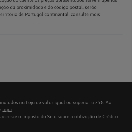
icação do cliente os preços apresentados servem apenas
nção da proximidade e do código postal, serão
erritório de Portugal continental, consulte mais
lados na Loja de valor igual ou superior a 75€. Ao
he
aqui
.
 acresce o Imposto do Selo sobre a utilização de Crédito.