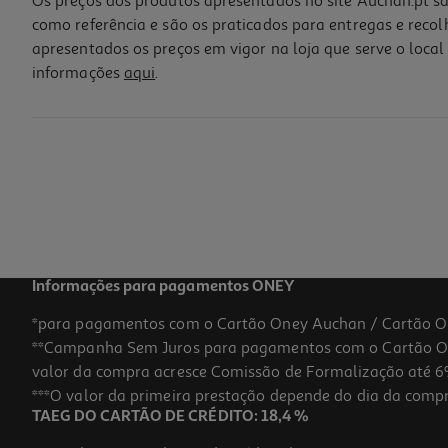
Os preços dos produtos apresentados no site Auchan.pt sã
como referência e são os praticados para entregas e reco
apresentados os preços em vigor na loja que serve o local 
informações
aqui
.
Oleo Real Natura Urucum Canela 100ml
57.1 €/Lt
Price reduced from
to
8,15 €
5,71 €
Promoção
Informações para pagamentos ONEY
*para pagamentos com o Cartão Oney Auchan / Cartão O
**Campanha Sem Juros para pagamentos com o Cartão Oney
-30%
valor da compra acresce Comissão de Formalização até 6%
***O valor da primeira prestação depende do dia da compra,
TAEG DO CARTÃO DE CRÉDITO: 18,4 %