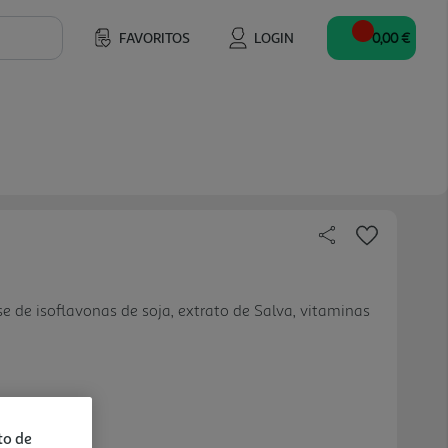
FAVORITOS
LOGIN
0,00 €
 de isoflavonas de soja, extrato de Salva, vitaminas
to de