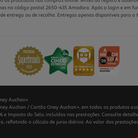
o os praticados nas compras online. Antes do registo e autent
lhas no código postal 2650-435 Amadora. Após o login e em fu
de entrega ou de recolha. Entregas apenas disponíveis para o t
ney Auchan+.
 Auchan / Cartão Oney Auchan+, em todos os produtos assina
 e Imposto do Selo, incluídos nas prestações. Consulte detal
 refletindo o cálculo de juros diários. Ao valor das prestações