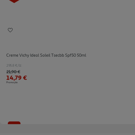
Creme Vichy Ideal Soleil Tsecbb Spf50 50ml
295.8 €/Lt
Price reduced from
to
21,90 €
14,79 €
Promoção
-35%