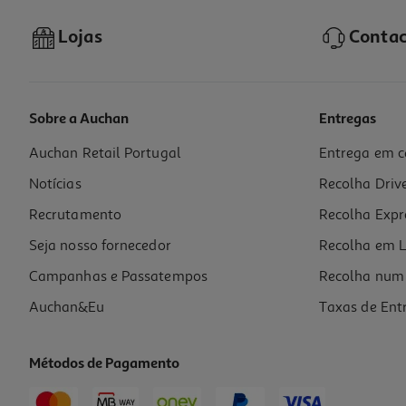
Lojas
Contac
Sobre a Auchan
Entregas
Auchan Retail Portugal
Entrega em c
Creme Vichy Ideal Soleil Spf50+ 50ml
Notícias
Recolha Driv
295.8 €/Lt
Price reduced from
to
22,70 €
Recrutamento
Recolha Expr
14,79 €
Promoção
Seja nosso fornecedor
Recolha em L
Campanhas e Passatempos
Recolha num 
Auchan&Eu
Taxas de Ent
Métodos de Pagamento
-37%