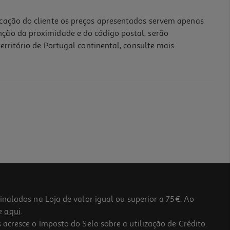
icação do cliente os preços apresentados servem apenas
nção da proximidade e do código postal, serão
erritório de Portugal continental, consulte mais
lados na Loja de valor igual ou superior a 75€. Ao
he
aqui
.
 acresce o Imposto do Selo sobre a utilização de Crédito.