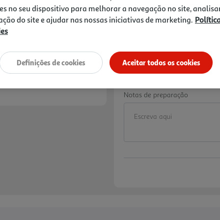
Price reduced from
to
26,99 €
es no seu dispositivo para melhorar a navegação no site, analisa
17,00 €
zação do site e ajudar nas nossas iniciativas de marketing.
Polític
Promoção:
de 1/5/2026 a 2/9/2026
ies
-10% DESCONTO IME
De 3/7/2026 a 1/9/2
Definições de cookies
Aceitar todos os cookies
Preço exclusivo para
aplicado já refletido 
Notas de preparação