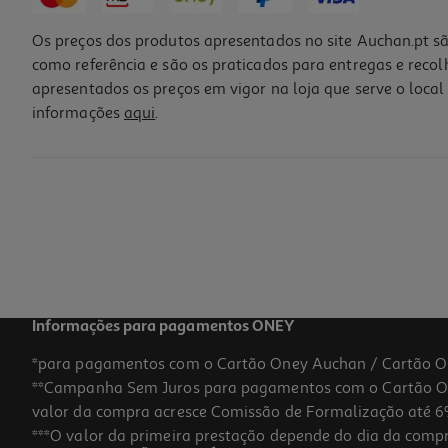
Os preços dos produtos apresentados no site Auchan.pt sã
como referência e são os praticados para entregas e reco
apresentados os preços em vigor na loja que serve o local 
informações
aqui
.
Pocket Spray Svr : Sun Secure Spf50+ 20ml
358.5 €/Lt
Price reduced from
to
11,39 €
7,17 €
Promoção
Informações para pagamentos ONEY
*para pagamentos com o Cartão Oney Auchan / Cartão O
**Campanha Sem Juros para pagamentos com o Cartão Oney
-37%
valor da compra acresce Comissão de Formalização até 6%
***O valor da primeira prestação depende do dia da compra,