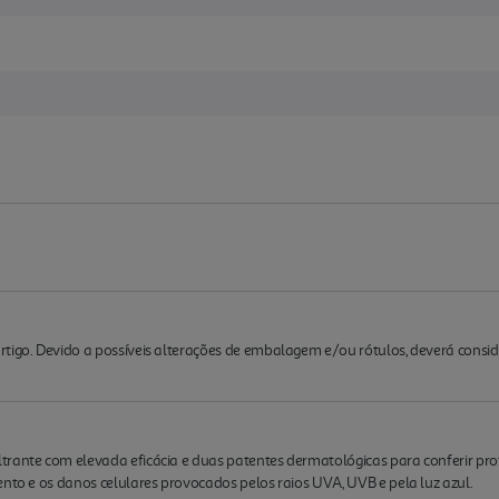
rtigo. Devido a possíveis alterações de embalagem e/ou rótulos, deverá cons
trante com elevada eficácia e duas patentes dermatológicas para conferir pro
ento e os danos celulares provocados pelos raios UVA, UVB e pela luz azul.