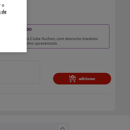
r a
a de
DIATO INCLUÍDO
026
 clientes membros Clube Auchan, com desconto imediato
no preço final acima apresentado.
adicionar