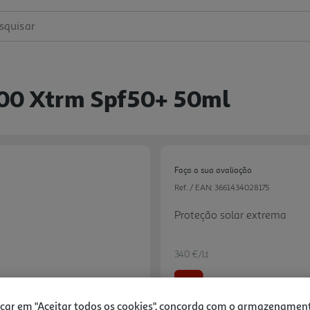
squisar
100 Xtrm Spf50+ 50ml
Faça a sua avaliação
Ref. / EAN:
3661434028175
Proteção solar extrema
340 €/Lt
-37%
icar em "Aceitar todos os cookies", concorda com o armazenamen