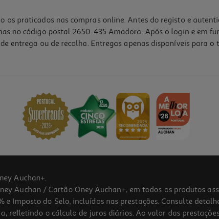
o os praticados nas compras online. Antes do registo e autent
lhas no código postal 2650-435 Amadora. Após o login e em fu
de entrega ou de recolha. Entregas apenas disponíveis para o t
3.0
(7)
ney Auchan+.
 Auchan / Cartão Oney Auchan+, em todos os produtos assina
 e Imposto do Selo, incluídos nas prestações. Consulte detal
 refletindo o cálculo de juros diários. Ao valor das prestações