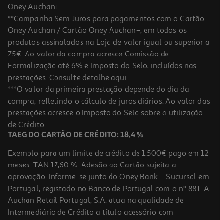
Oney Auchan+.
**Campanha Sem Juros para pagamentos com o Cartão
Oney Auchan / Cartão Oney Auchan+, em todos os
-43%
produtos assinalados na Loja de valor igual ou superior a
75€. Ao valor da compra acresce Comissão de
Formalização até 6% e Imposto do Selo, incluídos nas
prestações. Consulte detalhe
aqui
.
4.7
(81)
Fluido Solar Avene Expert Anti-Imperf Spf50+ 40 Ml
***O valor da primeira prestação depende do dia da
compra, refletindo o cálculo de juros diários. Ao valor das
48.2 €/Lt
Price reduced from
to
prestações acresce o Imposto do Selo sobre a utilização
33,95 €
19,28 €
de Crédito.
Promoção
TAEG DO CARTÃO DE CRÉDITO: 18,4 %
Exemplo para um limite de crédito de 1.500€ pago em 12
meses. TAN 17,60 %. Adesão ao Cartão sujeita a
aprovação. Informe-se junto do Oney Bank – Sucursal em
Portugal, registado no Banco de Portugal com o nº 881. A
Auchan Retail Portugal, S.A. atua na qualidade de
Intermediário de Crédito a título acessório com
-37%