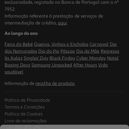
exclusividade, registado no Banco de Portugal com o nº
7952.
Informação referente à prestação de serviços de
4.9
(57)
intermediação de crédito,
aqui
.
Fluído Neutrogena Ultrasheer Ageshield Spf50 50ml
Ao longo do ano
313.8 €/Lt
Price reduced from
to
24,90 €
Feira do Bebé
Queijos, Vinhos e Enchidos
Carnaval
Dia
15,69 €
dos Namorados
Dia do Pai
Páscoa
Dia da Mãe
Regresso
Promoção
às Aulas
Singles' Day
Black Friday
Cyber Monday
Natal
Boxing Days
Samsung Unpacked
After Hours
Vida
saudável
Informação de
recolha de produto
.
Política de Privacidade
-27%
Termos e Condições
Política de Cookies
Livro de reclamações