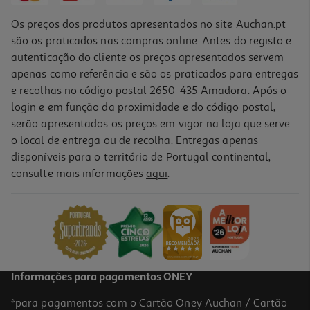
Os preços dos produtos apresentados no site Auchan.pt
são os praticados nas compras online. Antes do registo e
autenticação do cliente os preços apresentados servem
apenas como referência e são os praticados para entregas
e recolhas no código postal 2650-435 Amadora. Após o
login e em função da proximidade e do código postal,
-37%
serão apresentados os preços em vigor na loja que serve
o local de entrega ou de recolha. Entregas apenas
disponíveis para o território de Portugal continental,
consulte mais informações
aqui
.
Fluido Heliocare 360 Age Active Spf50 50ml
359 €/Lt
Price reduced from
to
28,49 €
17,95 €
Promoção
Informações para pagamentos ONEY
*para pagamentos com o Cartão Oney Auchan / Cartão