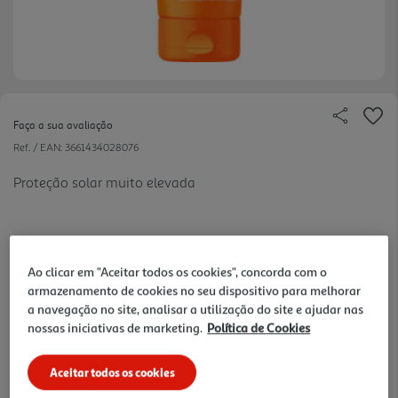
Faça a sua avaliação
Ref. / EAN:
3661434028076
Proteção solar muito elevada
327.4 €/Lt
Ao clicar em "Aceitar todos os cookies", concorda com o
armazenamento de cookies no seu dispositivo para melhorar
-37%
a navegação no site, analisar a utilização do site e ajudar nas
nossas iniciativas de marketing.
Política de Cookies
Price reduced from
to
25,99 €
16,37 €
Aceitar todos os cookies
Promoção:
de 1/5/2026 a 2/9/2026