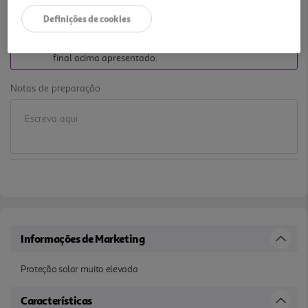
-10% DESCONTO IMEDIATO INCLUÍDO
Definições de cookies
De 3/7/2026 a 1/9/2026
Preço exclusivo para clientes membros Clube Auchan,
com desconto imediato aplicado já refletido no preço
final acima apresentado.
Notas de preparação
Informações de Marketing
Proteção solar muito elevada
Características