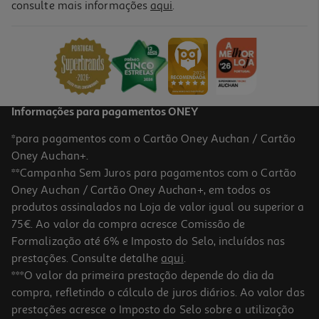
consulte mais informações
aqui
.
Creme Fluido Solar The Saem Eco Earth Spf50+ 50g
399.8 €/Kg
19,99 €
Informações para pagamentos ONEY
*para pagamentos com o Cartão Oney Auchan / Cartão
Oney Auchan+.
**Campanha Sem Juros para pagamentos com o Cartão
Oney Auchan / Cartão Oney Auchan+, em todos os
-40%
produtos assinalados na Loja de valor igual ou superior a
75€. Ao valor da compra acresce Comissão de
Formalização até 6% e Imposto do Selo, incluídos nas
prestações. Consulte detalhe
aqui
.
Gel Solar The Saem Jeju Fresh Aloe Spf50 50gr
***O valor da primeira prestação depende do dia da
compra, refletindo o cálculo de juros diários. Ao valor das
217.6 €/Kg
Price reduced from
to
prestações acresce o Imposto do Selo sobre a utilização
17,99 €