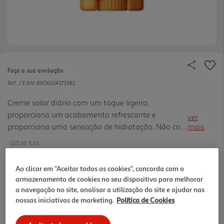
Faça a sua avaliação
Ref. / EAN:
8806164171981
Creme solar diário com um toque ligeiro,
proporciona um acabamento refrescante e
ver
proporciona uma sensação de hidratação. Não cria
mais
um efeito de máscara.
1175.88 €/Lt
Ao clicar em "Aceitar todos os cookies", concorda com o
armazenamento de cookies no seu dispositivo para melhorar
19,99 €
a navegação no site, analisar a utilização do site e ajudar nas
nossas iniciativas de marketing.
Política de Cookies
Notas de preparação