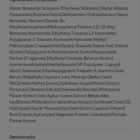
Water, Butyloctyl Salicylate, Ethylhexyl Salicylate, Dibutyl Adipate,
Propanediol, Butylene Glycol,Diethylamino Hydroxybenzoyl Hexyl
Benzoate, Titanium Dioxide, Bis-
EthylhexyloxyphenolMethoxyphenyl Triazine, C12-15 Alkyl
Benzoate, Niacinamide, Ethylhexyl Triazone, 1,2-Hexanediol,
Polyglyceryl-2 Stearate, Aluminum Hydroxide, Methyl
Methacrylate Crosspolymer,Glyceryl Stearate, Stearic Acid, Stearyl
Alcohol, Polyglyceryl-6 Polyricinoleate, SodiumPolyacrylate,
Parfum (Fragrance), Ethylhexyl Stearate, Behenyl Alcohol,
AmmoniumAcryloyldimethyltaurate/VP Copolymer, Caprylyl
Glycol, Adenosine, Ethylhexylglycerin,Trideceth-6, Xanthan Gum,
Betula Platyphylla Japonica Juice, Moringa Oleifera Seed
Oil,Centella Asiatica Extract, Epilobium Angustifolium Extract,
Portul aca Oleracea Extract,Chamomilla Recutita (Matricaria)
Flower Extract, Vitex Agnus-Castus Extract, Betula Alba
LeafExtract, Maltodextrin, Helianthus Annuus (Sunflower) Seed Oil,
Hydrolyzed Acacia MacrostachyaSeed Extract, Lepidium Meyenii
Root Extract, Hyd rolyzed Vegetable Protein, CalendulaOfficinalis
Flower Extract
Denominação