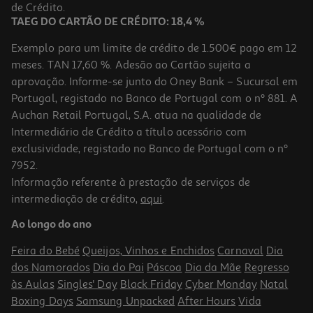
10,88 €
de Crédito.
Promoção
TAEG DO CARTÃO DE CRÉDITO: 18,4 %
Exemplo para um limite de crédito de 1.500€ pago em 12
meses. TAN 17,60 %. Adesão ao Cartão sujeita a
aprovação. Informe-se junto do Oney Bank – Sucursal em
Portugal, registado no Banco de Portugal com o nº 881. A
Auchan Retail Portugal, S.A. atua na qualidade de
Intermediário de Crédito a título acessório com
exclusividade, registado no Banco de Portugal com o nº
7952.
Informação referente à prestação de serviços de
intermediação de crédito,
aqui
.
Stick Olhos The Saem Iceland Colagénio 7g
Ao longo do ano
10.99 €/un
Feira do Bebé
Queijos, Vinhos e Enchidos
Carnaval
Dia
10,99 €
dos Namorados
Dia do Pai
Páscoa
Dia da Mãe
Regresso
às Aulas
Singles' Day
Black Friday
Cyber Monday
Natal
Boxing Days
Samsung Unpacked
After Hours
Vida