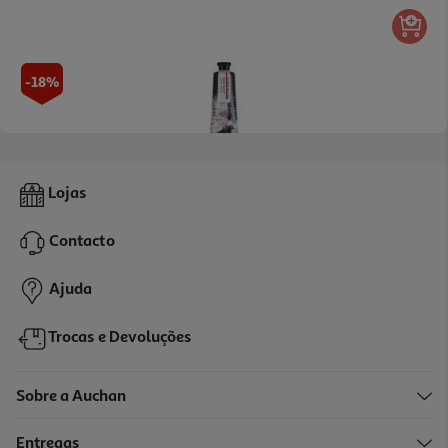
-18%
Creme Mãos Missha Dare Scent 30ml
Lojas
149.67 €/Lt
Price reduced from
to
5,49 €
Contacto
4,49 €
Promoção
Ajuda
Trocas e Devoluções
Sobre a Auchan
Entregas