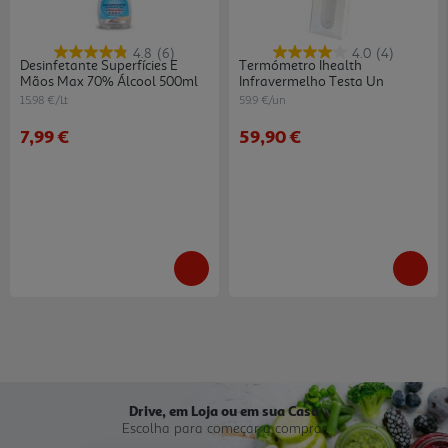
4.8
(6)
4.0
(4)
Desinfetante Superfícies E
Termómetro Ihealth
Mãos Max 70% Álcool 500ml
Infravermelho Testa Un
15.98 €/Lt
59.9 €/un
7,99 €
59,90 €
Drive, em Loja ou em sua Casa
Escolha para começar a comprar