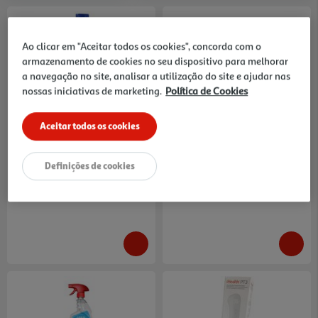
Ao clicar em "Aceitar todos os cookies", concorda com o
armazenamento de cookies no seu dispositivo para melhorar
a navegação no site, analisar a utilização do site e ajudar nas
nossas iniciativas de marketing.
Política de Cookies
4.7
(37)
4.8
(6)
Álcool Auchan Etílico 96%
Teste Rápido Fluorecare Covid
Volume 250ml
Gripe A/b E Rsv
3.8 €/Lt
2.99 €/un
Aceitar todos os cookies
0,95 €
2,99 €
Definições de cookies