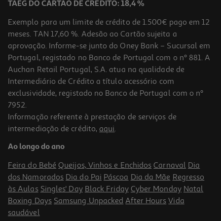
TAEG DO CARTÃO DE CRÉDITO: 18,4 %
Exemplo para um limite de crédito de 1.500€ pago em 12
meses. TAN 17,60 %. Adesão ao Cartão sujeita a
aprovação. Informe-se junto do Oney Bank – Sucursal em
Portugal, registado no Banco de Portugal com o nº 881. A
Auchan Retail Portugal, S.A. atua na qualidade de
Intermediário de Crédito a título acessório com
exclusividade, registado no Banco de Portugal com o nº
7952.
Informação referente à prestação de serviços de
intermediação de crédito,
aqui
.
Ao longo do ano
Feira do Bebé
Queijos, Vinhos e Enchidos
Carnaval
Dia
dos Namorados
Dia do Pai
Páscoa
Dia da Mãe
Regresso
às Aulas
Singles' Day
Black Friday
Cyber Monday
Natal
Boxing Days
Samsung Unpacked
After Hours
Vida
saudável