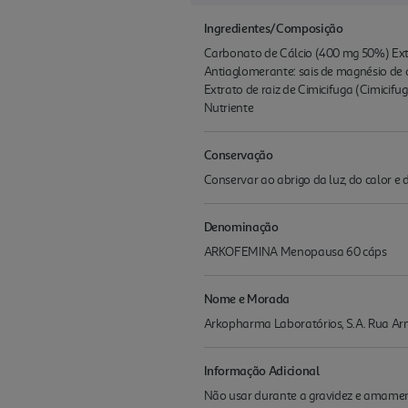
Ingredientes/Composição
Carbonato de Cálcio (400 mg 50%) Ext
Antiaglomerante: sais de magnésio de á
Extrato de raiz de Cimicifuga (Cimicifu
Nutriente
Conservação
Conservar ao abrigo da luz, do calor e
Denominação
ARKOFEMINA Menopausa 60 cáps
Nome e Morada
Arkopharma Laboratórios, S.A. Rua Ar
Informação Adicional
Não usar durante a gravidez e amament