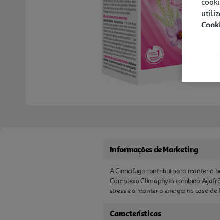
cooki
utili
Cook
Informações de Marketing
A Cimicifuga contribui para manter o 
Complexo Climaphyto combina Açafrão, 
stress e a manter a energia no caso de
Características