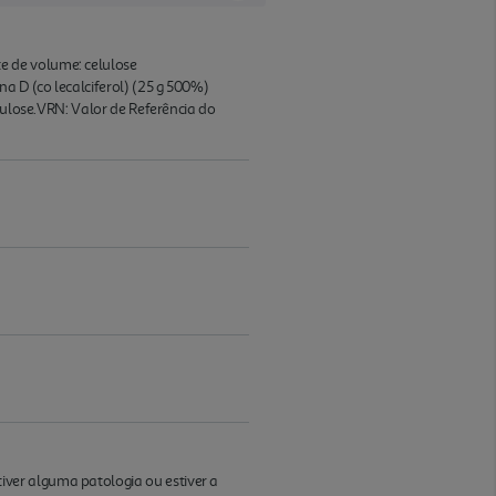
e de volume: celulose
a D (co lecalciferol) (25 g 500%)
lulose.VRN: Valor de Referência do
ver alguma patologia ou estiver a