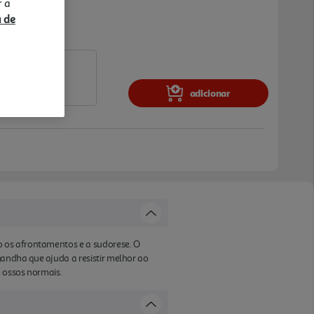
r a
a de
adicionar
o os afrontamentos e a sudorese. O
andha que ajuda a resistir melhor ao
 ossos normais.