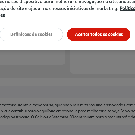
24,94 €
es no seu dispositivo para melhorar a navegação no site, analisa
ossos normais.
zação do site e ajudar nas nossas iniciativas de marketing.
Polític
ies
Notas de preparação
Definições de cookies
Aceitar todos os cookies
bemestar durante a menopausa, ajudando minimizar os sinais associados, com
que contribui para o equilíbrio emocional e para melhorar o sono, e Ashw ag
 fadiga passageira. O Cálcio e a Vitamina D3 contribuem para a manutenção de