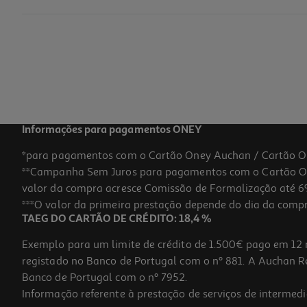
Suplemento Arkopharma Arkofemina Ciclo Menstrual 30c
23.28 €/un
23,28 €
Informações para pagamentos ONEY
*para pagamentos com o Cartão Oney Auchan / Cartão O
**Campanha Sem Juros para pagamentos com o Cartão Oney
valor da compra acresce Comissão de Formalização até 6%
***O valor da primeira prestação depende do dia da compra,
TAEG DO CARTÃO DE CRÉDITO: 18,4 %
Exemplo para um limite de crédito de 1.500€ pago em 12 
registado no Banco de Portugal com o nº 881. A Auchan Ret
Banco de Portugal com o nº 7952.
Informação referente à prestação de serviços de intermedi