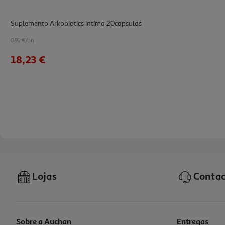
Suplemento Arkobiotics Intíma 20capsulas
0.91 €/un
18,23 €
Lojas
Contac
Sobre a Auchan
Entregas