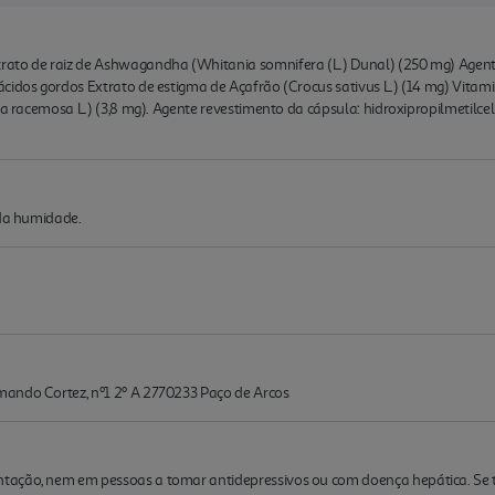
rato de raiz de Ashwagandha (Whitania somnifera (L.) Dunal) (250 mg) Agent
cidos gordos Extrato de estigma de Açafrão (Crocus sativus L.) (14 mg) Vitamin
ga racemosa L.) (3,8 mg). Agente revestimento da cápsula: hidroxipropilmetilce
 da humidade.
mando Cortez, nº1 2º A 2770233 Paço de Arcos
ação, nem em pessoas a tomar antidepressivos ou com doença hepática. Se ti