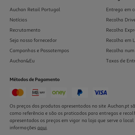
Auchan Retail Portugal
Entrega em c
Suplemento Estrofito Forte 2x30un 50%desconto 2ªun
Notícias
Recolha Driv
61.17 €/un
Recrutamento
Recolha Expr
61,17 €
Seja nosso fornecedor
Recolha em L
Campanhas e Passatempos
Recolha num 
Auchan&Eu
Taxas de Ent
Métodos de Pagamento
Os preços dos produtos apresentados no site Auchan.pt sã
como referência e são os praticados para entregas e reco
apresentados os preços em vigor na loja que serve o local 
informações
aqui
.