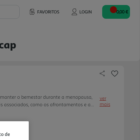
FAVORITOS
LOGIN
0,00 €
cap
a manter o bemestar durante a menopausa,
ver
mais
is associados, como os afrontamentos e a
phyto combina Açafrão, que contribui para o
a melhorar o sono, e Ashw agandha que ajuda
e a manter a energia no caso de fadiga
to de
itamina D3 contribuem para a manutenção de