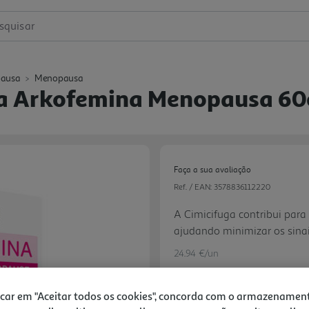
squisar
pausa
Menopausa
a Arkofemina Menopausa 60
Faça a sua avaliação
Ref. / EAN:
3578836112220
A Cimicifuga contribui par
ajudando minimizar os sina
sudorese. O Complexo Clima
24.94 €/un
equilíbrio emocional e par
a resistir melhor ao stress 
icar em "Aceitar todos os cookies", concorda com o armazenamen
passageira. O Cálcio e a V