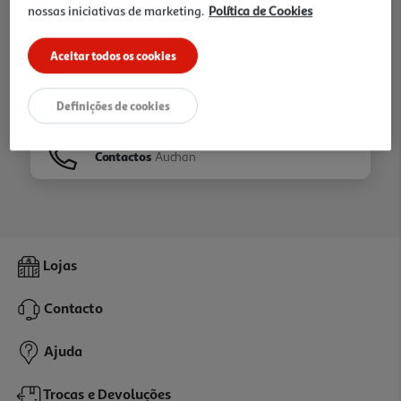
nossas iniciativas de marketing.
Política de Cookies
Ir para
Homepage
Aceitar todos os cookies
Veja os nossos
Folhetos
Definições de cookies
Contactos
Auchan
Lojas
Contacto
Ajuda
Trocas e Devoluções