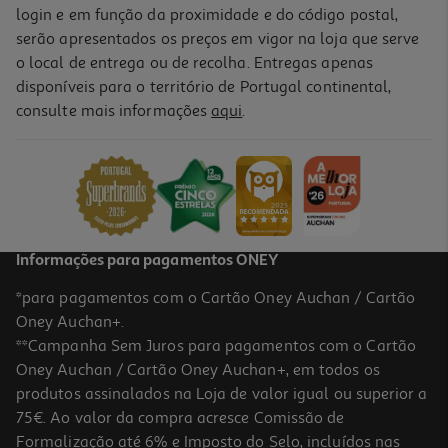
login e em função da proximidade e do código postal,
serão apresentados os preços em vigor na loja que serve
o local de entrega ou de recolha. Entregas apenas
disponíveis para o território de Portugal continental,
consulte mais informações
aqui
.
Informações para pagamentos ONEY
*para pagamentos com o Cartão Oney Auchan / Cartão
Oney Auchan+.
**Campanha Sem Juros para pagamentos com o Cartão
Oney Auchan / Cartão Oney Auchan+, em todos os
produtos assinalados na Loja de valor igual ou superior a
75€. Ao valor da compra acresce Comissão de
Formalização até 6% e Imposto do Selo, incluídos nas