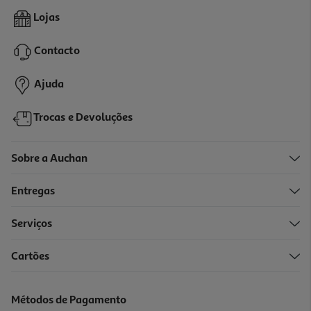
5.0
(1)
Suplemento Lifergy Hair & Nails 60gomas
Lojas
0.33 €/un
Contacto
19,99 €
Ajuda
Trocas e Devoluções
Sobre a Auchan
Entregas
-14%
Serviços
Cartões
Suplemento Hairgain Leve 2 Pague 1 120 Comprimidos
0.27 €/un
Métodos de Pagamento
Price reduced from
to
38,40 €