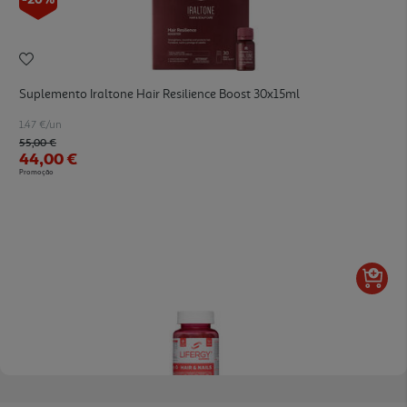
Suplemento Iraltone Hair Resilience Boost 30x15ml
1.47 €/un
Price reduced from
to
55,00 €
44,00 €
Promoção