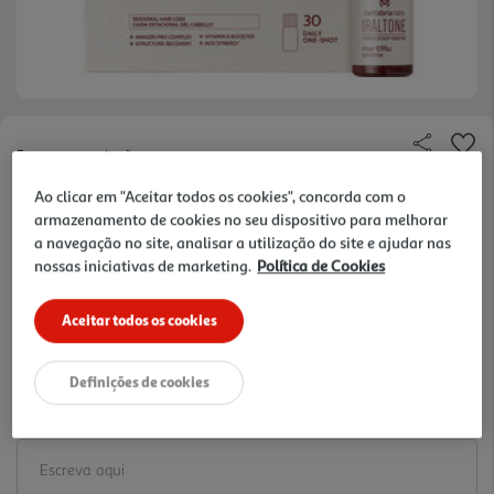
Faça a sua avaliação
Ref. / EAN:
8436574364965
Ao clicar em "Aceitar todos os cookies", concorda com o
armazenamento de cookies no seu dispositivo para melhorar
44 €/un
a navegação no site, analisar a utilização do site e ajudar nas
nossas iniciativas de marketing.
Política de Cookies
-20%
Price reduced from
to
55,00 €
Aceitar todos os cookies
44,00 €
Promoção:
de 2/8/2026 a 5/10/2026
Definições de cookies
Notas de preparação