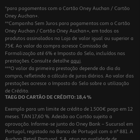
*para pagamentos com o Cartão Oney Auchan / Cartão
Oney Auchan+.
**Campanha Sem Juros para pagamentos com o Cartão
Oney Auchan / Cartão Oney Auchan+, em todos os
produtos assinalados na Loja de valor igual ou superior a
75€. Ao valor da compra acresce Comissão de
Formalização até 6% e Imposto do Selo, incluídos nas
prestações. Consulte detalhe
aqui
.
Suplemento Biorga Ecophane Anagen 90comp
***O valor da primeira prestação depende do dia da
compra, refletindo o cálculo de juros diários. Ao valor das
0.2 €/un
prestações acresce o Imposto do Selo sobre a utilização
18,20 €
de Crédito.
TAEG DO CARTÃO DE CRÉDITO: 18,4 %
Exemplo para um limite de crédito de 1.500€ pago em 12
meses. TAN 17,60 %. Adesão ao Cartão sujeita a
aprovação. Informe-se junto do Oney Bank – Sucursal em
Portugal, registado no Banco de Portugal com o nº 881. A
Auchan Retail Portugal, S.A. atua na qualidade de