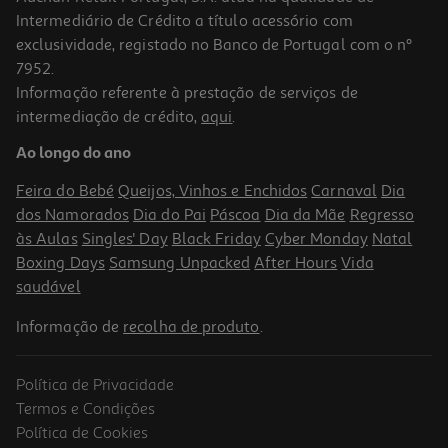
Intermediário de Crédito a título acessório com
exclusividade, registado no Banco de Portugal com o nº
7952.
Informação referente à prestação de serviços de
intermediação de crédito,
aqui
.
Suplemento Hairlox Hairgummies 60 Gomas
Ao longo do ano
Feira do Bebé
Queijos, Vinhos e Enchidos
Carnaval
Dia
Indisponível online
dos Namorados
Dia do Pai
Páscoa
Dia da Mãe
Regresso
às Aulas
Singles' Day
Black Friday
Cyber Monday
Natal
Boxing Days
Samsung Unpacked
After Hours
Vida
saudável
Informação de
recolha de produto
.
Política de Privacidade
Termos e Condições
Política de Cookies