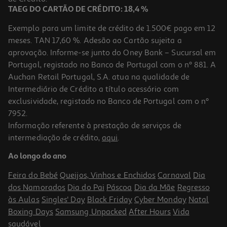
TAEG DO CARTÃO DE CRÉDITO: 18,4 %
Exemplo para um limite de crédito de 1.500€ pago em 12
meses. TAN 17,60 %. Adesão ao Cartão sujeita a
aprovação. Informe-se junto do Oney Bank – Sucursal em
Portugal, registado no Banco de Portugal com o nº 881. A
Auchan Retail Portugal, S.A. atua na qualidade de
Intermediário de Crédito a título acessório com
exclusividade, registado no Banco de Portugal com o nº
7952.
Informação referente à prestação de serviços de
4.3
(4)
intermediação de crédito,
aqui
.
Fibra Alimentar Optifibre Neutro 250g
Ao longo do ano
83.96 €/Kg
Feira do Bebé
Queijos, Vinhos e Enchidos
Carnaval
Dia
20,99 €
dos Namorados
Dia do Pai
Páscoa
Dia da Mãe
Regresso
às Aulas
Singles' Day
Black Friday
Cyber Monday
Natal
Boxing Days
Samsung Unpacked
After Hours
Vida
saudável