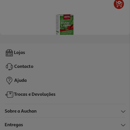
5.0
(3)
Suplemento Ortis Frutos E Fibras Forte 24un
Lojas
0.76 €/un
Contacto
18,19 €
Ajuda
Trocas e Devoluções
Sobre a Auchan
Entregas