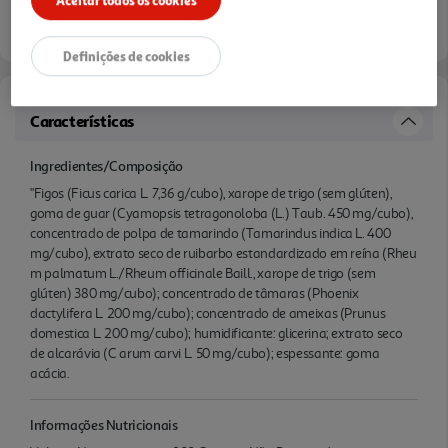
Definições de cookies
Características
Ingredientes/Composição
"Figos (Ficus carica L. 7,36 g/cubo), xarope de trigo (sem glúten),
goma de guar (Cyamopsis tetragonoloba (L.) Taub. 450 mg/cubo),
concentrado de polpa de tamarindo (Tamarindus indica L. 400
mg/cubo), extrato seco de ruibarbo estandardizado em reína (Rheu
m palmatum L./Rheum officinale Baill., xarope de trigo (sem
glúten) 380 mg/cubo); concentrado de tâmaras (Phoenix
dactylifera L. 200 mg/cubo); concentrado de ameixas (Prunus
domestica L. 200 mg/cubo); humidificante: glicerina; extrato seco
de alcarávia (C arum carvi L. 50 mg/cubo); espessante: goma
acácia.
Informações Nutricionais