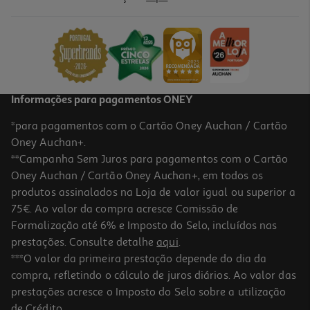
Suplemento Psyllogel Laranja Sanguinea 20saq
0.6 €/un
11,99 €
Informações para pagamentos ONEY
*para pagamentos com o Cartão Oney Auchan / Cartão
Oney Auchan+.
**Campanha Sem Juros para pagamentos com o Cartão
Oney Auchan / Cartão Oney Auchan+, em todos os
produtos assinalados na Loja de valor igual ou superior a
75€. Ao valor da compra acresce Comissão de
Formalização até 6% e Imposto do Selo, incluídos nas
prestações. Consulte detalhe
aqui
.
5.0
(1)
Suplemento Biofibra 30 Comprimidos
***O valor da primeira prestação depende do dia da
compra, refletindo o cálculo de juros diários. Ao valor das
0.42 €/un
prestações acresce o Imposto do Selo sobre a utilização
12,56 €
de Crédito.