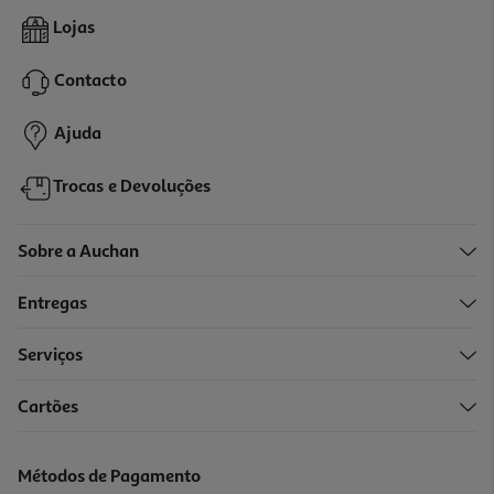
Suplemento Arkopharma Alcachofra Bio 40un
Lojas
0.39 €/un
Contacto
15,69 €
Ajuda
Trocas e Devoluções
Sobre a Auchan
Entregas
Serviços
Cartões
Suplemento Easyslim Drena Ativa Sol 500ml
65.04 €/Lt
Métodos de Pagamento