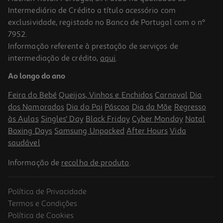
Intermediário de Crédito a título acessório com
exclusividade, registado no Banco de Portugal com o nº
7952.
Informação referente à prestação de serviços de
intermediação de crédito,
aqui
.
Suplemento Easyslim Dren Plus 20 Amp. 20 Amp
Ao longo do ano
32.52 €/un
Feira do Bebé
Queijos, Vinhos e Enchidos
Carnaval
Dia
32,52 €
dos Namorados
Dia do Pai
Páscoa
Dia da Mãe
Regresso
às Aulas
Singles' Day
Black Friday
Cyber Monday
Natal
Boxing Days
Samsung Unpacked
After Hours
Vida
saudável
Informação de
recolha de produto
.
Política de Privacidade
Termos e Condições
Política de Cookies