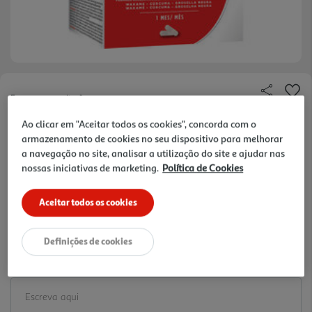
Faça a sua avaliação
Ref. / EAN:
8470018795922
Ao clicar em "Aceitar todos os cookies", concorda com o
armazenamento de cookies no seu dispositivo para melhorar
0.25 €/un
a navegação no site, analisar a utilização do site e ajudar nas
nossas iniciativas de marketing.
Política de Cookies
-38%
Price reduced from
to
48,82 €
Aceitar todos os cookies
30,43 €
Promoção:
de 22/7/2026 a 21/2/2027
Definições de cookies
Notas de preparação