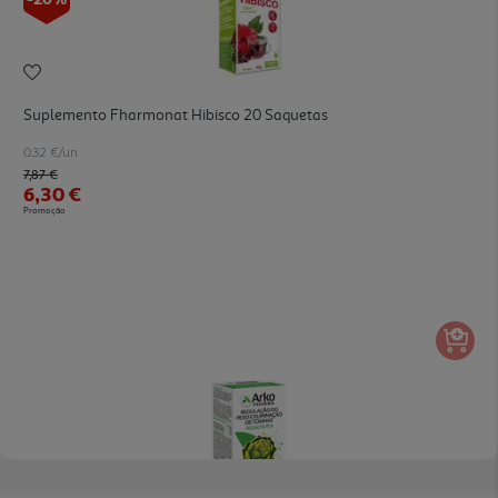
Suplemento Fharmonat Hibisco 20 Saquetas
0.32 €/un
Price reduced from
to
7,87 €
6,30 €
Promoção