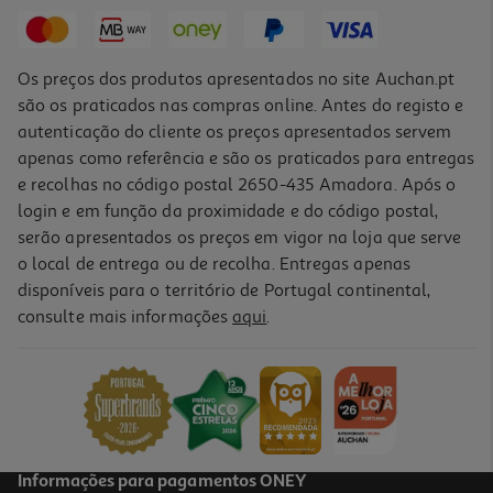
32,52 €
Os preços dos produtos apresentados no site Auchan.pt
são os praticados nas compras online. Antes do registo e
autenticação do cliente os preços apresentados servem
apenas como referência e são os praticados para entregas
e recolhas no código postal 2650-435 Amadora. Após o
login e em função da proximidade e do código postal,
-25%
serão apresentados os preços em vigor na loja que serve
o local de entrega ou de recolha. Entregas apenas
disponíveis para o território de Portugal continental,
4.0
(1)
consulte mais informações
aqui
.
Suplemento Dietlimao 50 Comprimidos
0.24 €/un
Price reduced from
to
16,00 €
12,00 €
Promoção
Informações para pagamentos ONEY