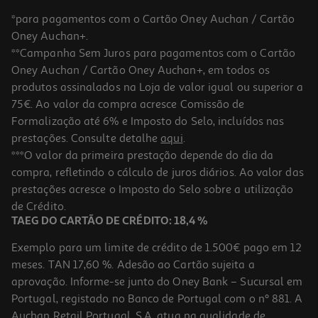
*para pagamentos com o Cartão Oney Auchan / Cartão
Oney Auchan+.
**Campanha Sem Juros para pagamentos com o Cartão
Oney Auchan / Cartão Oney Auchan+, em todos os
-20%
produtos assinalados na Loja de valor igual ou superior a
75€. Ao valor da compra acresce Comissão de
Formalização até 6% e Imposto do Selo, incluídos nas
prestações. Consulte detalhe
aqui
.
Suplemento Biolimão Gold 20 Saquetas
***O valor da primeira prestação depende do dia da
compra, refletindo o cálculo de juros diários. Ao valor das
0.5 €/un
Price reduced from
to
prestações acresce o Imposto do Selo sobre a utilização
12,38 €
9,90 €
de Crédito.
Promoção
TAEG DO CARTÃO DE CRÉDITO: 18,4 %
Exemplo para um limite de crédito de 1.500€ pago em 12
meses. TAN 17,60 %. Adesão ao Cartão sujeita a
aprovação. Informe-se junto do Oney Bank – Sucursal em
Portugal, registado no Banco de Portugal com o nº 881. A
Auchan Retail Portugal, S.A. atua na qualidade de