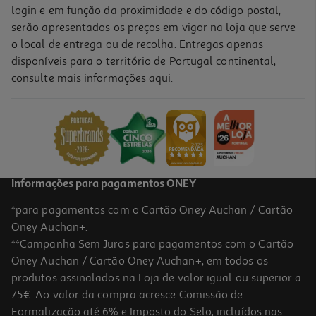
login e em função da proximidade e do código postal,
serão apresentados os preços em vigor na loja que serve
o local de entrega ou de recolha. Entregas apenas
disponíveis para o território de Portugal continental,
consulte mais informações
aqui
.
Informações para pagamentos ONEY
*para pagamentos com o Cartão Oney Auchan / Cartão
Oney Auchan+.
**Campanha Sem Juros para pagamentos com o Cartão
Oney Auchan / Cartão Oney Auchan+, em todos os
produtos assinalados na Loja de valor igual ou superior a
75€. Ao valor da compra acresce Comissão de
Formalização até 6% e Imposto do Selo, incluídos nas