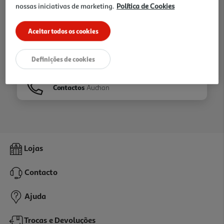
nossas iniciativas de marketing.
Política de Cookies
Ir para
Homepage
Aceitar todos os cookies
Veja os nossos
Folhetos
Definições de cookies
Contactos
Auchan
Lojas
Contacto
Ajuda
Trocas e Devoluções