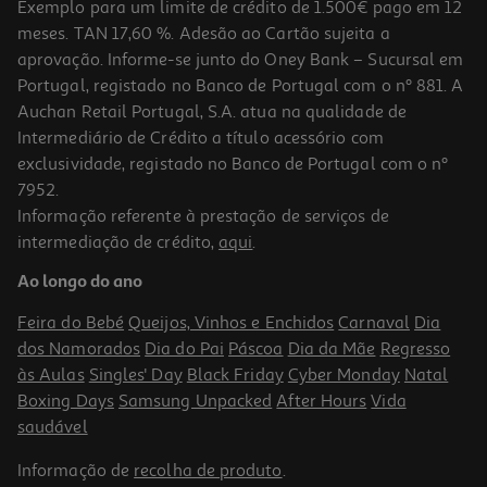
Exemplo para um limite de crédito de 1.500€ pago em 12
meses. TAN 17,60 %. Adesão ao Cartão sujeita a
aprovação. Informe-se junto do Oney Bank – Sucursal em
Portugal, registado no Banco de Portugal com o nº 881. A
Auchan Retail Portugal, S.A. atua na qualidade de
Intermediário de Crédito a título acessório com
exclusividade, registado no Banco de Portugal com o nº
7952.
Informação referente à prestação de serviços de
intermediação de crédito,
aqui
.
Ao longo do ano
Feira do Bebé
Queijos, Vinhos e Enchidos
Carnaval
Dia
dos Namorados
Dia do Pai
Páscoa
Dia da Mãe
Regresso
às Aulas
Singles' Day
Black Friday
Cyber Monday
Natal
Boxing Days
Samsung Unpacked
After Hours
Vida
saudável
Informação de
recolha de produto
.