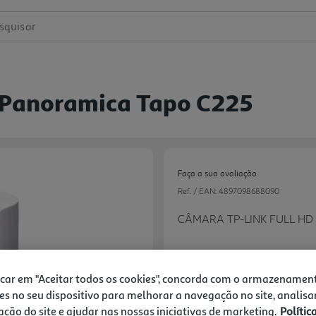
squisar
r Panoramica Tapo C225
Faça a sua avaliação
Ref. / EAN:
4897098688090
CÂMARA TP-LINK FULL HD
icar em "Aceitar todos os cookies", concorda com o armazenamen
54,99 €
es no seu dispositivo para melhorar a navegação no site, analisa
zação do site e ajudar nas nossas iniciativas de marketing.
Polític
Next