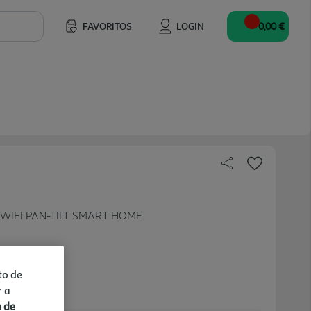
FAVORITOS
LOGIN
0,00 €
 WIFI PAN-TILT SMART HOME
to de
r a
a de