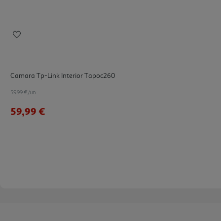
Camara Tp-Link Interior Tapoc260
59.99 €/un
59,99 €