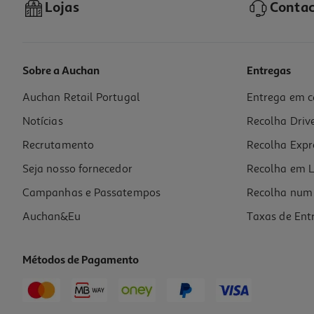
Lojas
Contac
Sobre a Auchan
Entregas
Auchan Retail Portugal
Entrega em c
Camara Tp-Link Interior Tc60
Notícias
Recolha Driv
27.99 €/un
Recrutamento
Recolha Expr
27,99 €
Seja nosso fornecedor
Recolha em L
Campanhas e Passatempos
Recolha num 
Auchan&Eu
Taxas de Ent
Métodos de Pagamento