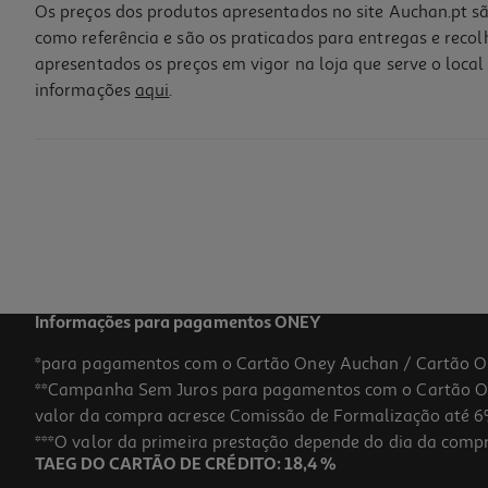
Os preços dos produtos apresentados no site Auchan.pt sã
como referência e são os praticados para entregas e reco
apresentados os preços em vigor na loja que serve o local 
informações
aqui
.
Camara Spc Exterior C/bateria Magnes 3
69.99 €/un
69,99 €
Informações para pagamentos ONEY
*para pagamentos com o Cartão Oney Auchan / Cartão O
**Campanha Sem Juros para pagamentos com o Cartão Oney
valor da compra acresce Comissão de Formalização até 6%
***O valor da primeira prestação depende do dia da compra,
TAEG DO CARTÃO DE CRÉDITO: 18,4 %