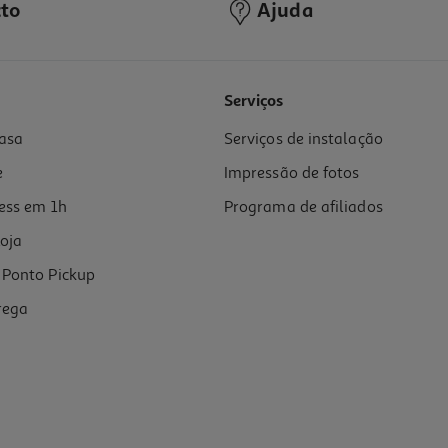
to
Ajuda
4.3
(3)
Serviços
asa
Serviços de instalação
e
Impressão de fotos
ess em 1h
Programa de afiliados
oja
Ponto Pickup
rega