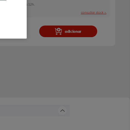
 encomendar até às 12h.
consultar stock >.
adicionar