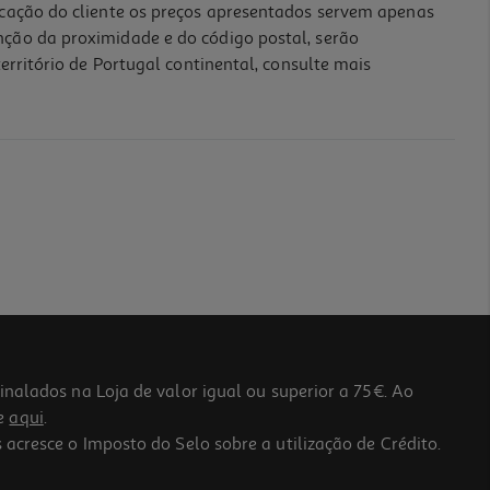
icação do cliente os preços apresentados servem apenas
nção da proximidade e do código postal, serão
erritório de Portugal continental, consulte mais
lados na Loja de valor igual ou superior a 75€. Ao
he
aqui
.
 acresce o Imposto do Selo sobre a utilização de Crédito.