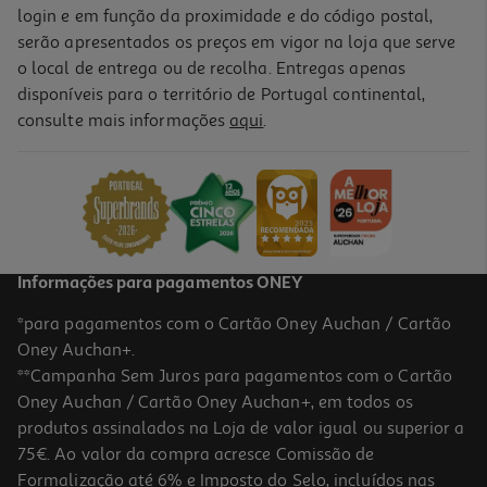
login e em função da proximidade e do código postal,
serão apresentados os preços em vigor na loja que serve
o local de entrega ou de recolha. Entregas apenas
disponíveis para o território de Portugal continental,
consulte mais informações
aqui
.
Informações para pagamentos ONEY
*para pagamentos com o Cartão Oney Auchan / Cartão
Oney Auchan+.
**Campanha Sem Juros para pagamentos com o Cartão
Oney Auchan / Cartão Oney Auchan+, em todos os
produtos assinalados na Loja de valor igual ou superior a
75€. Ao valor da compra acresce Comissão de
Formalização até 6% e Imposto do Selo, incluídos nas