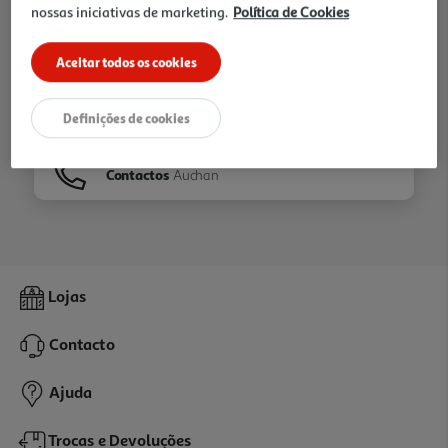
nossas iniciativas de marketing.
Política de Cookies
Ir para
Homepage
Aceitar todos os cookies
Veja os nossos
Folhetos
Definições de cookies
Contactos
Auchan
Lojas
Contacto
Ajuda
Trocas e Devoluções