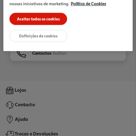
nossas iniciativas de marketing.
Política de Cookies
Ir para
Homepage
Aceitar todos os cookies
Veja os nossos
Folhetos
Definições de cookies
Contactos
Auchan
Lojas
Contacto
Ajuda
Trocas e Devoluções