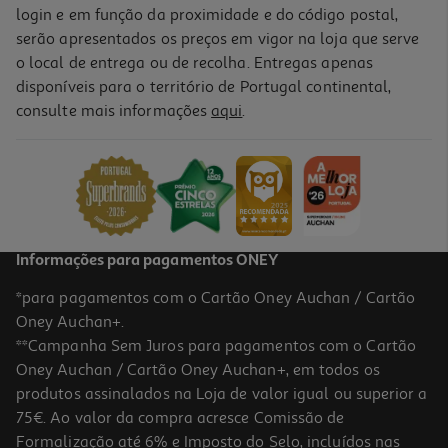
login e em função da proximidade e do código postal,
serão apresentados os preços em vigor na loja que serve
o local de entrega ou de recolha. Entregas apenas
disponíveis para o território de Portugal continental,
consulte mais informações
aqui
.
Informações para pagamentos ONEY
*para pagamentos com o Cartão Oney Auchan / Cartão
Oney Auchan+.
**Campanha Sem Juros para pagamentos com o Cartão
Oney Auchan / Cartão Oney Auchan+, em todos os
produtos assinalados na Loja de valor igual ou superior a
75€. Ao valor da compra acresce Comissão de
Formalização até 6% e Imposto do Selo, incluídos nas