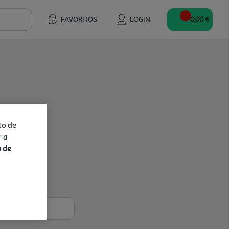
FAVORITOS
LOGIN
0,00 €
to de
r a
a de