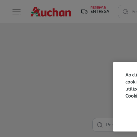
RESERVAR
ENTREGA
Pe
Ao cl
cooki
utili
Cook