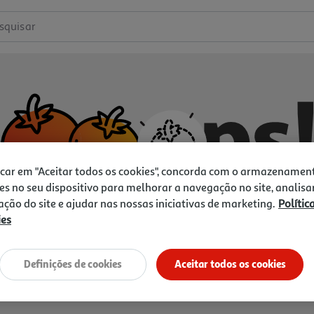
squisar
icar em "Aceitar todos os cookies", concorda com o armazenamen
es no seu dispositivo para melhorar a navegação no site, analisa
zação do site e ajudar nas nossas iniciativas de marketing.
Polític
ies
Não temos o que procura.
Vamos tentar de novo?
Definições de cookies
Aceitar todos os cookies