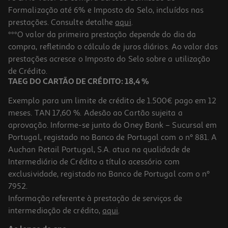
Formalização até 6% e Imposto do Selo, incluídos nas
prestações. Consulte detalhe
aqui
.
5.0
(2)
Recarga Instax Square 2x10pk
***O valor da primeira prestação depende do dia da
compra, refletindo o cálculo de juros diários. Ao valor das
19.99 €/un
prestações acresce o Imposto do Selo sobre a utilização
19,99 €
de Crédito.
TAEG DO CARTÃO DE CRÉDITO: 18,4 %
Exemplo para um limite de crédito de 1.500€ pago em 12
meses. TAN 17,60 %. Adesão ao Cartão sujeita a
aprovação. Informe-se junto do Oney Bank – Sucursal em
Portugal, registado no Banco de Portugal com o nº 881. A
Auchan Retail Portugal, S.A. atua na qualidade de
Intermediário de Crédito a título acessório com
exclusividade, registado no Banco de Portugal com o nº
7952.
Informação referente à prestação de serviços de
5.0
(3)
intermediação de crédito,
aqui
.
Recarga Fujifilm 1x10 Instax Mini 16567816