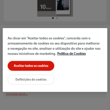
Faça a sua avaliação
Ao clicar em "Aceitar todos os cookies", concorda com o
Ref. / EAN:
4547410337556
armazenamento de cookies no seu dispositivo para melhorar
a navegação no site, analisar a utilização do site e ajudar nas
nossas iniciativas de marketing.
Política de Cookies
9,99 €
Aceitar todos os cookies
Receba em casa a 10/08/2026
, se encomendar até às 12h.
1h
Recolha em loja Express
*
Definições de cookies
3h
Recolha Drive
*
*Mediante disponibilidade de slot de entrega e stock em loja.
consultar stock >.