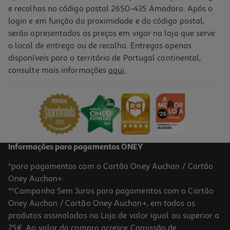
e recolhas no código postal 2650-435 Amadora. Após o
login e em função da proximidade e do código postal,
serão apresentados os preços em vigor na loja que serve
o local de entrega ou de recolha. Entregas apenas
disponíveis para o território de Portugal continental,
consulte mais informações
aqui
.
Recarga Fujifilm Instax Mini Pastel Galaxy 10 Folhas
11.99 €/un
11,99 €
Indisponível online
Informações para pagamentos ONEY
*para pagamentos com o Cartão Oney Auchan / Cartão
Oney Auchan+.
**Campanha Sem Juros para pagamentos com o Cartão
Oney Auchan / Cartão Oney Auchan+, em todos os
produtos assinalados na Loja de valor igual ou superior a
75€. Ao valor da compra acresce Comissão de