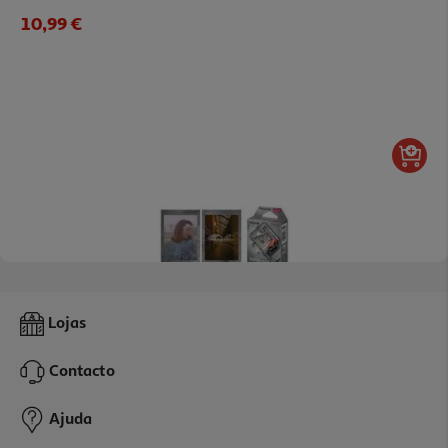
10,99 €
4.9
(25)
Carga Colorfilm Fujifilm Stone Gray Instax Mini 10pk
Lojas
10.99 €/un
Contacto
10,99 €
Ajuda