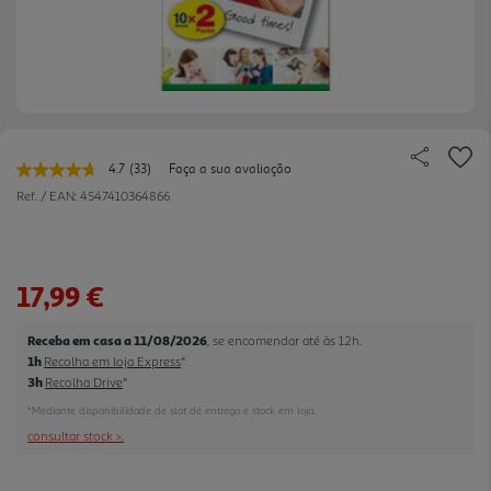
4.7
(33)
Faça a sua avaliação
Leu
33
Ref. / EAN:
4547410364866
avaliações.
Link
para
a
mesma
17,99 €
página.
Receba em casa a 11/08/2026
, se encomendar até às 12h.
1h
Recolha em loja Express
*
3h
Recolha Drive
*
*Mediante disponibilidade de slot de entrega e stock em loja.
consultar stock >.