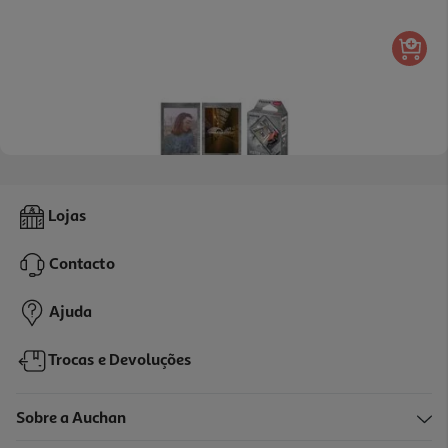
4.9
(25)
Carga Colorfilm Fujifilm Stone Gray Instax Mini 10pk
Lojas
10.99 €/un
Contacto
10,99 €
Ajuda
Trocas e Devoluções
Sobre a Auchan