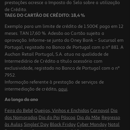
prestações acresce o Imposto do Selo sobre a utilização
10,99 €
de Crédito.
TAEG DO CARTÃO DE CRÉDITO: 18,4 %
Exemplo para um limite de crédito de 1.500€ pago em 12
meses. TAN 17,60 %. Adesão ao Cartão sujeita a
aprovação. Informe-se junto do Oney Bank – Sucursal em
Portugal, registado no Banco de Portugal com o nº 881. A
Auchan Retail Portugal, S.A. atua na qualidade de
Intermediário de Crédito a título acessório com
exclusividade, registado no Banco de Portugal com o nº
7952.
Informação referente à prestação de serviços de
5.0
(3)
intermediação de crédito,
aqui
.
Recarga Fujifilm 1x10 Instax Mini 16567816
Ao longo do ano
10.99 €/un
Feira do Bebé
Queijos, Vinhos e Enchidos
Carnaval
Dia
10,99 €
dos Namorados
Dia do Pai
Páscoa
Dia da Mãe
Regresso
às Aulas
Singles' Day
Black Friday
Cyber Monday
Natal