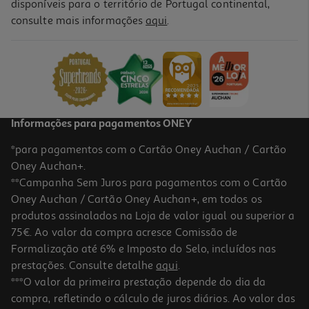
disponíveis para o território de Portugal continental,
consulte mais informações
aqui
.
Recarga Fujifilm Instax Mini Pastel Galaxy 10 Folhas
11.99 €/un
11,99 €
Informações para pagamentos ONEY
*para pagamentos com o Cartão Oney Auchan / Cartão
Oney Auchan+.
**Campanha Sem Juros para pagamentos com o Cartão
Oney Auchan / Cartão Oney Auchan+, em todos os
produtos assinalados na Loja de valor igual ou superior a
75€. Ao valor da compra acresce Comissão de
Formalização até 6% e Imposto do Selo, incluídos nas
prestações. Consulte detalhe
aqui
.
Recarga Fujifilm Instax Square 10
***O valor da primeira prestação depende do dia da
compra, refletindo o cálculo de juros diários. Ao valor das
10.99 €/un