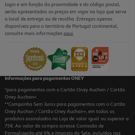
login e em função da proximidade e do código postal,
serão apresentados os preços em vigor na loja que serve
o local de entrega ou de recolha. Entregas apenas
disponíveis para o território de Portugal continental,
consulte mais informações
aqui
.
Informações para pagamentos ONEY
*para pagamentos com o Cartão Oney Auchan / Cartão
Oney Auchan+.
**Campanha Sem Juros para pagamentos com o Cartão
Oney Auchan / Cartão Oney Auchan+, em todos os
produtos assinalados na Loja de valor igual ou superior a
75€. Ao valor da compra acresce Comissão de
Formalização até 6% e Imposto do Selo, incluídos nas