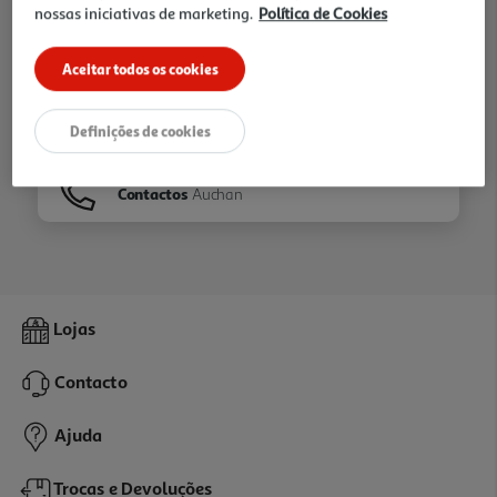
nossas iniciativas de marketing.
Política de Cookies
Ir para
Homepage
Aceitar todos os cookies
Veja os nossos
Folhetos
Definições de cookies
Contactos
Auchan
Lojas
Contacto
Ajuda
Trocas e Devoluções