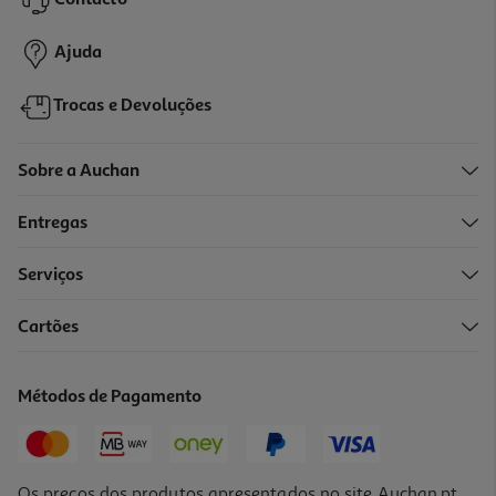
Contacto
79,89 €
Ajuda
Trocas e Devoluções
Sobre a Auchan
Entregas
Serviços
Cartões
Jogo Switch 2 Pokemon Legends Z-A
59.89 €/un
Métodos de Pagamento
59,89 €
Os preços dos produtos apresentados no site Auchan.pt