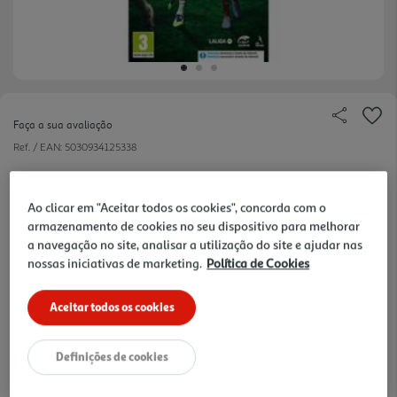
Faça a sua avaliação
Ref. / EAN:
5030934125338
Joga à tua maneira com uma experiência de
jogabilidade renovada potenciada pelo feedback
ver
Ao clicar em "Aceitar todos os cookies", concorda com o
da Comunidade FC. A nova predefinição de
mais
armazenamento de cookies no seu dispositivo para melhorar
Jogabilidade Autêntica oferece a nossa experiência
a navegação no site, analisar a utilização do site e ajudar nas
nossas iniciativas de marketing.
Política de Cookies
futebolística mais verdadeira de sempre na
Carreira, enquanto a predefin ição de Jogabilidade
41,99 €
Aceitar todos os cookies
Competitiva-dirigida por fundamentos
melhorados, coerência adicional e maior
capacidade de resposta-é feita à medida para
Definições de cookies
jogar no Football Ultimate TeamT e Clubes
Entrega estimada entre
11/08/2026 e 12/08/2026