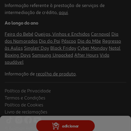
Informação referente à prestação de serviços de
intermediação de crédito,
aqui
.
Jogo Metroid Prime 4 Switch 2 Beyond Edition
Ao longo do ano
59.89 €/un
Feira do Bebé
Queijos, Vinhos e Enchidos
Carnaval
Dia
59,89 €
dos Namorados
Dia do Pai
Páscoa
Dia da Mãe
Regresso
às Aulas
Singles' Day
Black Friday
Cyber Monday
Natal
Boxing Days
Samsung Unpacked
After Hours
Vida
saudável
Informação de
recolha de produto
.
Política de Privacidade
Termos e Condições
Política de Cookies
Livro de reclamações
Jogo Minecraft Nintendo Switch Legends Deluxe Edition
adicionar
© Auchan Retail Portugal