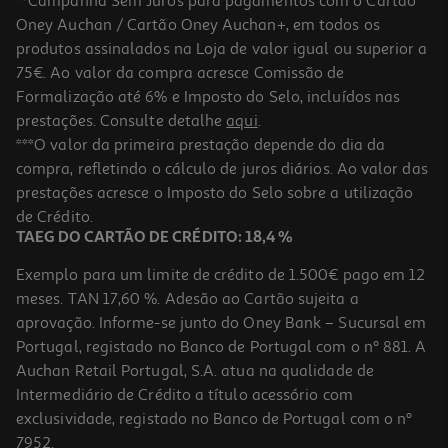
**Campanha Sem Juros para pagamentos com o Cartão
Oney Auchan / Cartão Oney Auchan+, em todos os
produtos assinalados na Loja de valor igual ou superior a
75€. Ao valor da compra acresce Comissão de
Formalização até 6% e Imposto do Selo, incluídos nas
prestações. Consulte detalhe
aqui
.
Jogo Switch 2 Pokemon Legends Za 2 Edition
***O valor da primeira prestação depende do dia da
compra, refletindo o cálculo de juros diários. Ao valor das
69.89 €/un
prestações acresce o Imposto do Selo sobre a utilização
69,89 €
de Crédito.
TAEG DO CARTÃO DE CRÉDITO: 18,4 %
Exemplo para um limite de crédito de 1.500€ pago em 12
meses. TAN 17,60 %. Adesão ao Cartão sujeita a
aprovação. Informe-se junto do Oney Bank – Sucursal em
Portugal, registado no Banco de Portugal com o nº 881. A
Auchan Retail Portugal, S.A. atua na qualidade de
Intermediário de Crédito a título acessório com
exclusividade, registado no Banco de Portugal com o nº
7952.