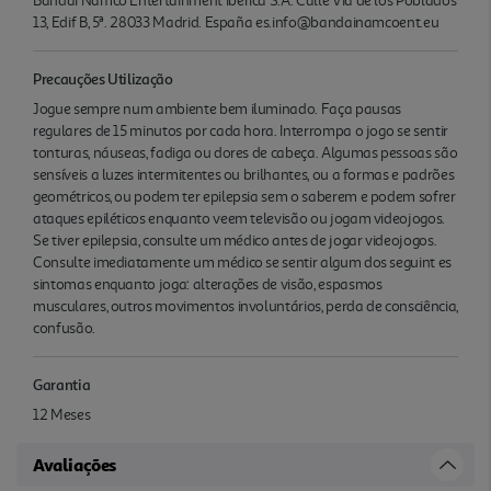
Bandai Namco Entertainment Iberica S.A. Calle Via de los Poblados
13, Edif B, 5ª. 28033 Madrid. España es.info@bandainamcoent.eu
Precauções Utilização
Jogue sempre num ambiente bem iluminado. Faça pausas
regulares de 15 minutos por cada hora. Interrompa o jogo se sentir
tonturas, náuseas, fadiga ou dores de cabeça. Algumas pessoas são
sensíveis a luzes intermitentes ou brilhantes, ou a formas e padrões
geométricos, ou podem ter epilepsia sem o saberem e podem sofrer
ataques epiléticos enquanto veem televisão ou jogam videojogos.
Se tiver epilepsia, consulte um médico antes de jogar videojogos.
Consulte imediatamente um médico se sentir algum dos seguint es
sintomas enquanto joga: alterações de visão, espasmos
musculares, outros movimentos involuntários, perda de consciência,
confusão.
Garantia
12 Meses
Avaliações