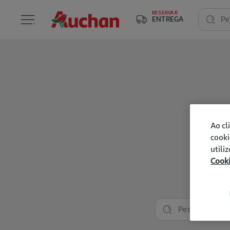
RESERVAR
ENTREGA
Pe
Ao cl
cooki
utili
Cook