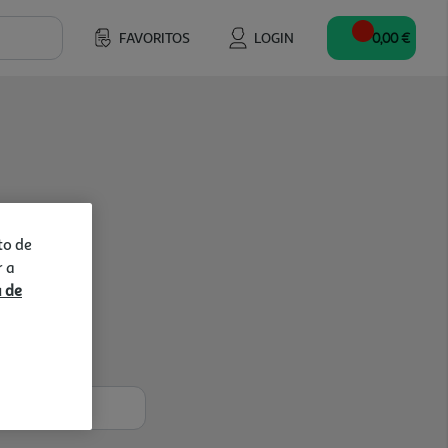
FAVORITOS
LOGIN
0,00 €
to de
r a
a de