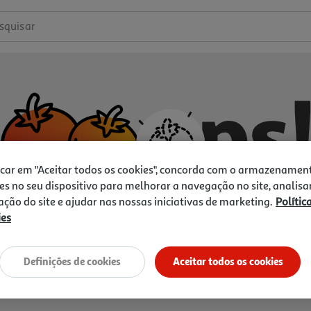
squisar
icar em "Aceitar todos os cookies", concorda com o armazenamen
es no seu dispositivo para melhorar a navegação no site, analisa
zação do site e ajudar nas nossas iniciativas de marketing.
Polític
ies
Não temos o que procura.
Vamos tentar de novo?
Definições de cookies
Aceitar todos os cookies