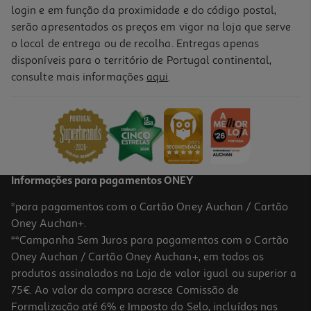
login e em função da proximidade e do código postal,
serão apresentados os preços em vigor na loja que serve
o local de entrega ou de recolha. Entregas apenas
disponíveis para o território de Portugal continental,
consulte mais informações
aqui
.
Informações para pagamentos ONEY
*para pagamentos com o Cartão Oney Auchan / Cartão
Oney Auchan+.
**Campanha Sem Juros para pagamentos com o Cartão
Oney Auchan / Cartão Oney Auchan+, em todos os
produtos assinalados na Loja de valor igual ou superior a
75€. Ao valor da compra acresce Comissão de
Formalização até 6% e Imposto do Selo, incluídos nas