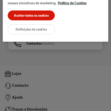
nossas iniciativas de marketing.
Política de Cookies
Ir para
Homepage
Aceitar todos os cookies
Veja os nossos
Folhetos
Definições de cookies
Contactos
Auchan
Lojas
Contacto
Ajuda
Trocas e Devoluções