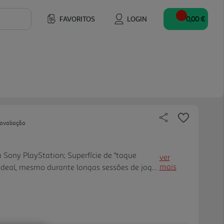
FAVORITOS
LOGIN
0,00 €
 avaliação
 Sony PlayStation; Superfície de "toque
ver
mais
ideal, mesmo durante longas sessões de jogo;
cador LED do jogador; Painel tátil totalmente
riculares de 3,5 mm; Compatível com PC
to do cabo: 3 m; Cor Verde Transparente.