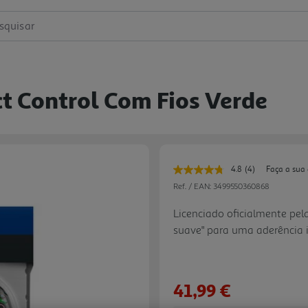
squisar
t Control Com Fios Verde
4.8
(4)
Faça a sua
Leu
4
Ref. / EAN:
3499550360868
avaliações.
Link
Licenciado oficialmente pela
para
suave" para uma aderência 
a
mesma
2 motores de vibração; Indi
página.
operacional; Entrada de au
(apenas XInput); Comprimen
41,99 €