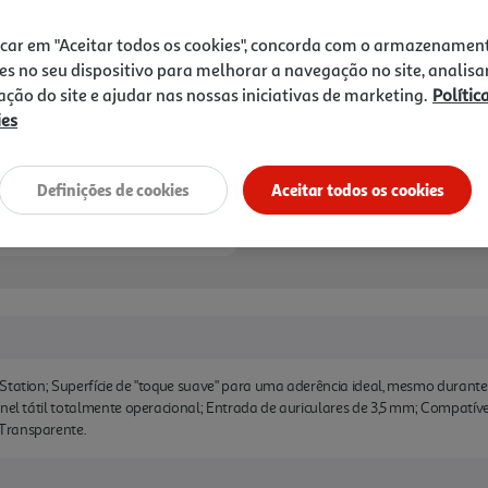
Receba em casa a 10/08/2026
, s
icar em "Aceitar todos os cookies", concorda com o armazenamen
es no seu dispositivo para melhorar a navegação no site, analisa
zação do site e ajudar nas nossas iniciativas de marketing.
Polític
ies
Definições de cookies
Aceitar todos os cookies
Station; Superfície de "toque suave" para uma aderência ideal, mesmo durante
inel tátil totalmente operacional; Entrada de auriculares de 3,5 mm; Compatív
Transparente.