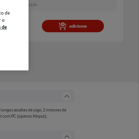
e encomendar até às 12h.
to de
r a
adicionar
a de
 longas sessões de jogo; 2 motores de
el com PC (apenas XInput);