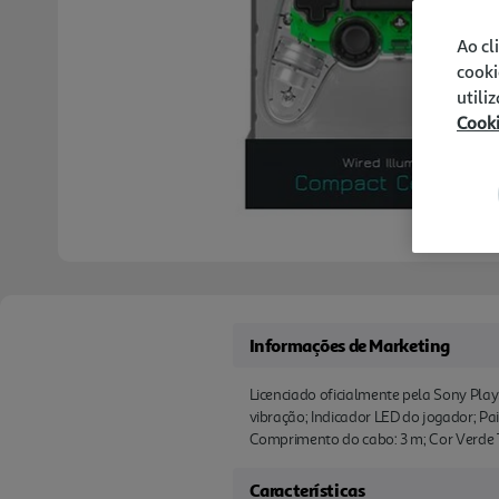
Ao cl
cooki
utili
Cook
Informações de Marketing
Licenciado oficialmente pela Sony Play
vibração; Indicador LED do jogador; Pa
Comprimento do cabo: 3 m; Cor Verde 
Características