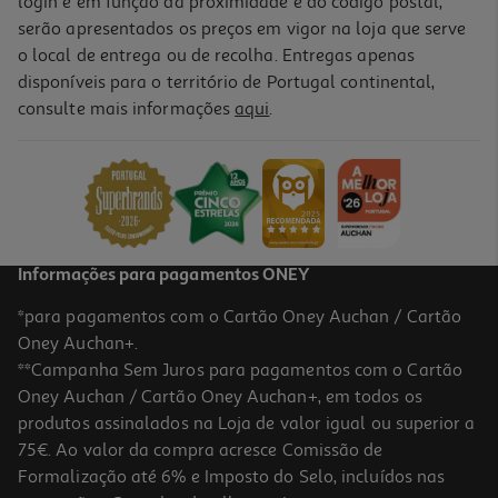
login e em função da proximidade e do código postal,
serão apresentados os preços em vigor na loja que serve
o local de entrega ou de recolha. Entregas apenas
disponíveis para o território de Portugal continental,
consulte mais informações
aqui
.
Informações para pagamentos ONEY
*para pagamentos com o Cartão Oney Auchan / Cartão
Oney Auchan+.
**Campanha Sem Juros para pagamentos com o Cartão
Oney Auchan / Cartão Oney Auchan+, em todos os
produtos assinalados na Loja de valor igual ou superior a
75€. Ao valor da compra acresce Comissão de
Formalização até 6% e Imposto do Selo, incluídos nas