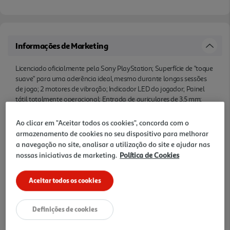
Informações de Marketing
Licenciado oficialmente pela Sony PlayStation; Superfície de "toque
suave" para uma aderência ideal, mesmo durante longas sessões
de jogo; 2 motores de vibração; Indicador LED do jogador; Painel
tátil totalmente operacional; Entrada de auriculares de 3,5 mm;
Compatível com PC (apenas XInput); Comprimento do cabo: 3 m;
Cor Azul Transparente.
Ao clicar em "Aceitar todos os cookies", concorda com o
armazenamento de cookies no seu dispositivo para melhorar
Características
a navegação no site, analisar a utilização do site e ajudar nas
nossas iniciativas de marketing.
Política de Cookies
Garantia
Aceitar todos os cookies
36 Meses
Avaliações
Definições de cookies