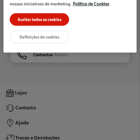
nossas iniciativas de marketing.
Política de Cookies
Ir para
Homepage
Aceitar todos os cookies
Veja os nossos
Folhetos
Definições de cookies
Contactos
Auchan
Lojas
Contacto
Ajuda
Trocas e Devoluções