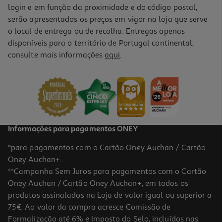
login e em função da proximidade e do código postal,
serão apresentados os preços em vigor na loja que serve
o local de entrega ou de recolha. Entregas apenas
disponíveis para o território de Portugal continental,
consulte mais informações
aqui
.
Informações para pagamentos ONEY
*para pagamentos com o Cartão Oney Auchan / Cartão
Oney Auchan+.
**Campanha Sem Juros para pagamentos com o Cartão
Oney Auchan / Cartão Oney Auchan+, em todos os
produtos assinalados na Loja de valor igual ou superior a
75€. Ao valor da compra acresce Comissão de
Formalização até 6% e Imposto do Selo, incluídos nas