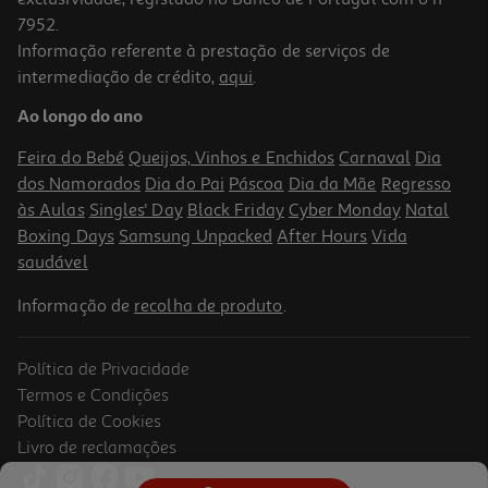
7952.
Informação referente à prestação de serviços de
intermediação de crédito,
aqui
.
Tapete De Rato Gaming Qilive 864363
Ao longo do ano
7.99 €/un
Feira do Bebé
Queijos, Vinhos e Enchidos
Carnaval
Dia
7,99 €
dos Namorados
Dia do Pai
Páscoa
Dia da Mãe
Regresso
às Aulas
Singles' Day
Black Friday
Cyber Monday
Natal
Boxing Days
Samsung Unpacked
After Hours
Vida
saudável
Informação de
recolha de produto
.
Política de Privacidade
Termos e Condições
Política de Cookies
Livro de reclamações
Jogo Ps5 Lego Star Wars Skywalker Saga