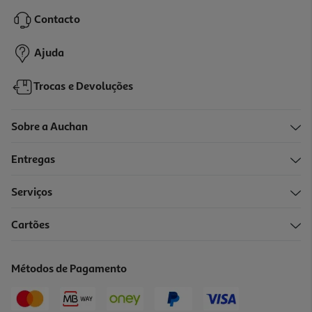
29.89 €/un
Contacto
29,89 €
Ajuda
Trocas e Devoluções
Sobre a Auchan
Entregas
Serviços
Cartões
Jogo Wrc Generations Ps4
29.89 €/un
Métodos de Pagamento
29,89 €