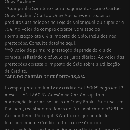
Oney Auchan+.
**Campanha Sem Juros para pagamentos com o Cartão
Oney Auchan / Cartão Oney Auchan+, em todos os
produtos assinalados na Loja de valor igual ou superior a
75€. Ao valor da compra acresce Comissão de
Formalização até 6% e Imposto do Selo, incluídos nas
prestações. Consulte detalhe
aqui
.
Jogo Ps4 Lego Star Wars Skywalker Saga
***O valor da primeira prestação depende do dia da
compra, refletindo o cálculo de juros diários. Ao valor das
24.89 €/un
prestações acresce o Imposto do Selo sobre a utilização
24,89 €
de Crédito.
TAEG DO CARTÃO DE CRÉDITO: 18,4 %
Exemplo para um limite de crédito de 1.500€ pago em 12
meses. TAN 17,60 %. Adesão ao Cartão sujeita a
aprovação. Informe-se junto do Oney Bank – Sucursal em
Portugal, registado no Banco de Portugal com o nº 881. A
Auchan Retail Portugal, S.A. atua na qualidade de
Intermediário de Crédito a título acessório com
exclusividade, registado no Banco de Portugal com o nº