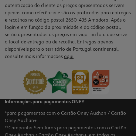
autenticação do cliente os preços apresentados servem
apenas como referência e são os praticados para entregas
e recolhas no código postal 2650-435 Amadora. Após o
login e em função da proximidade e do código postal,
serão apresentados os preços em vigor na loja que serve
o local de entrega ou de recolha. Entregas apenas
disponíveis para o território de Portugal continental,
consulte mais informações
aqui
.
Jogo Ps4 Elden Ring Nightreign
41.99 €/un
41,99 €
Informações para pagamentos ONEY
*para pagamentos com o Cartão Oney Auchan / Cartão
Oney Auchan+.
**Campanha Sem Juros para pagamentos com o Cartão
Oney Auchan / Cartão Oney Auchan+, em todos os