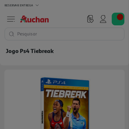
RESERVAR
ENTREGA
Pesquisar
Jogo Ps4 Tiebreak