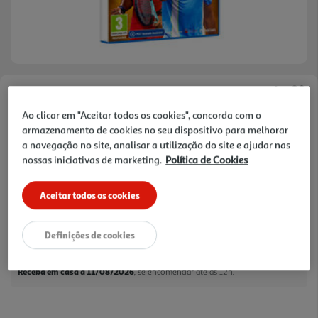
Faça a sua avaliação
Ao clicar em "Aceitar todos os cookies", concorda com o
Ref. / EAN:
3665962020922
armazenamento de cookies no seu dispositivo para melhorar
TIEBREAK é o jogo de ténis oficial da ATP e da
a navegação no site, analisar a utilização do site e ajudar nas
nossas iniciativas de marketing.
Política de Cookies
WTA. Participa nos principais torneios do
ver
calendário oficial, desafia a comunidade no modo
mais
multijogador e impõe o teu estilo de jogo. O jogo
Aceitar todos os cookies
oficial da ATP e da WTA O jogo inclui os maiores
torneios do calen dário oficial ATP e WTA. Joga o
Definições de cookies
69,89 €
Master 1000, o ATP/WTA 500 e o 250 e participa
na época de ténis de 2024. As maiores estrelas do
Receba em casa a 11/08/2026
, se encomendar até às 12h.
ténis Selecciona o teu jogador a partir da lista de
estrelas disponíveis. Joga como Daniil Medvedev,
Alexander Zverev, Maria Sakkari e muitos outros.