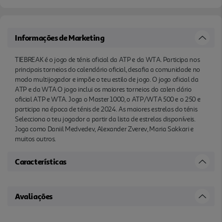
Informações de Marketing
TIEBREAK é o jogo de ténis oficial da ATP e da WTA. Participa nos
principais torneios do calendário oficial, desafia a comunidade no
modo multijogador e impõe o teu estilo de jogo. O jogo oficial da
ATP e da WTA O jogo inclui os maiores torneios do calen dário
oficial ATP e WTA. Joga o Master 1000, o ATP/WTA 500 e o 250 e
participa na época de ténis de 2024. As maiores estrelas do ténis
Selecciona o teu jogador a partir da lista de estrelas disponíveis.
Joga como Daniil Medvedev, Alexander Zverev, Maria Sakkari e
muitos outros.
Características
Avaliações