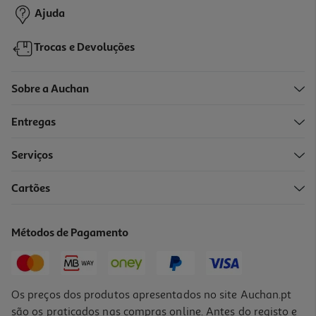
Ajuda
Trocas e Devoluções
Sobre a Auchan
Entregas
Serviços
Cartões
Jogo Ps4 Lego City Undercover
19.89 €/un
Métodos de Pagamento
19,89 €
Os preços dos produtos apresentados no site Auchan.pt
são os praticados nas compras online. Antes do registo e