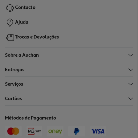
61.99 €/un
Contacto
61,99 €
Ajuda
Trocas e Devoluções
Sobre a Auchan
Entregas
-32%
Serviços
Cartões
Jogo Ps5 Dragon Ball Sparking Zero
41.99 €/un
Métodos de Pagamento
Price reduced from
to
61,99 €
41,99 €
Promoção