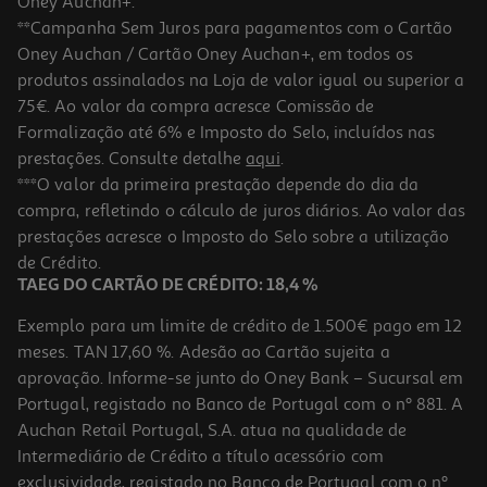
Oney Auchan+.
**Campanha Sem Juros para pagamentos com o Cartão
Oney Auchan / Cartão Oney Auchan+, em todos os
produtos assinalados na Loja de valor igual ou superior a
75€. Ao valor da compra acresce Comissão de
Formalização até 6% e Imposto do Selo, incluídos nas
prestações. Consulte detalhe
aqui
.
Jg Dragon Ball Z Ps5 Ka Daima Ed
***O valor da primeira prestação depende do dia da
compra, refletindo o cálculo de juros diários. Ao valor das
49.89 €/un
prestações acresce o Imposto do Selo sobre a utilização
49,89 €
de Crédito.
TAEG DO CARTÃO DE CRÉDITO: 18,4 %
Exemplo para um limite de crédito de 1.500€ pago em 12
meses. TAN 17,60 %. Adesão ao Cartão sujeita a
aprovação. Informe-se junto do Oney Bank – Sucursal em
Portugal, registado no Banco de Portugal com o nº 881. A
Auchan Retail Portugal, S.A. atua na qualidade de
Intermediário de Crédito a título acessório com
exclusividade, registado no Banco de Portugal com o nº