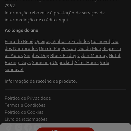
7952.
Informação referente à prestação de serviços de
intermediação de crédito,
aqui
.
Jogo Ps5 Dragon Quest I & Ii Hd 2d Remake
Ao longo do ano
71.99 €/un
Feira do Bebé
Queijos, Vinhos e Enchidos
Carnaval
Dia
71,99 €
dos Namorados
Dia do Pai
Páscoa
Dia da Mãe
Regresso
às Aulas
Singles' Day
Black Friday
Cyber Monday
Natal
Boxing Days
Samsung Unpacked
After Hours
Vida
saudável
Informação de
recolha de produto
.
Política de Privacidade
Termos e Condições
Política de Cookies
Livro de reclamações
Jogo Ps5 Tiebreak