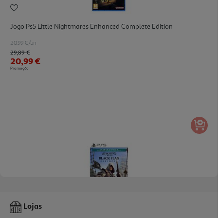
Jogo Ps5 Little Nightmares Enhanced Complete Edition
20.99 €/un
Price reduced from
to
29,89 €
20,99 €
Promoção
Jg Assassins Creed Ps5 Black Flag Resynced
Lojas