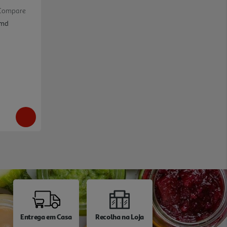
Compare
Amd
Entrega em Casa
Recolha na Loja