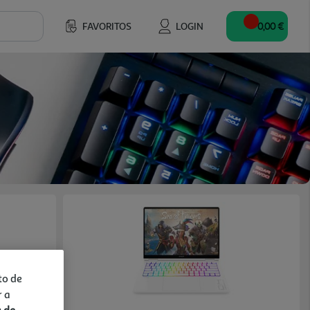
FAVORITOS
LOGIN
0,00 €
to de
r a