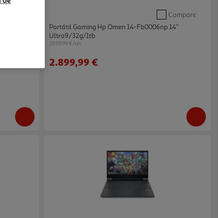
a de
Compare
Compare
4"
Portátil Gaming Hp Omen 14-Fb0006np 14"
Ultra9/32g/1tb
2899.99 €/un
2.899,99 €