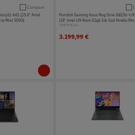
Compare
5arp11-661 (15.6'' Amd
Portátil Gaming Asus Rog Strix G815lr-U
ce Rtxt 5050)
(18'' Intel U9 Ram:32gb 1tb Ssd Nvidia Rtx
3199.99 €/un
3.199,99 €