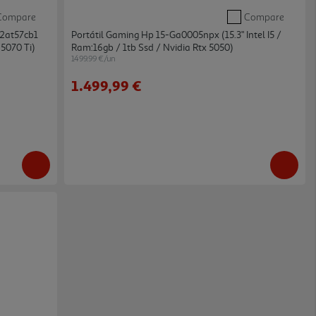
Compare
Compare
92at57cb1
Portátil Gaming Hp 15-Ga0005npx (15.3" Intel I5 /
 5070 Ti)
Ram:16gb / 1tb Ssd / Nvidia Rtx 5050)
1499.99 €/un
1.499,99 €