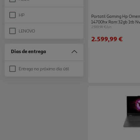
Refine by Marca: ASUS
HP
Portatil Gaming Hp Omen 
Refine by Marca: HP
14700hx Ram:32gb 1tb Nvi
2599.99 €/un
8gb)
LENOVO
Refine by Marca: LENOVO
2.599,99 €
Dias de entrega
Entrega no próximo dia útil
Refine by Dias de entrega: Entrega no próximo dia útil