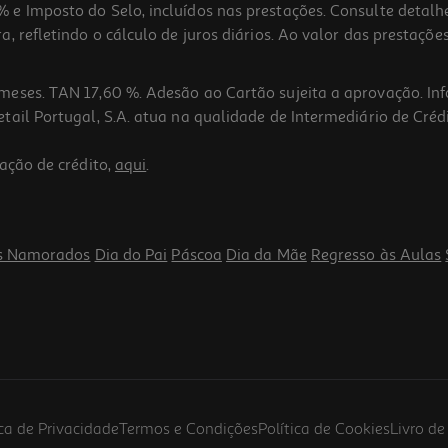
 e Imposto do Selo, incluídos nas prestações. Consulte detal
 refletindo o cálculo de juros diários. Ao valor das prestações
meses. TAN 17,60 %. Adesão ao Cartão sujeita a aprovação. In
ail Portugal, S.A. atua na qualidade de Intermediário de Crédi
ação de crédito,
aqui
.
s Namorados
Dia do Pai
Páscoa
Dia da Mãe
Regresso às Aulas
ica de Privacidade
Termos e Condições
Política de Cookies
Livro d