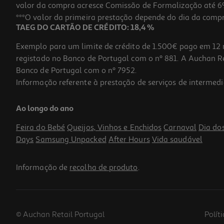
valor da compra acresce Comissão de Formalização até 6%
***O valor da primeira prestação depende do dia da compra,
TAEG DO CARTÃO DE CRÉDITO: 18,4 %
Exemplo para um limite de crédito de 1.500€ pago em 12 
registado no Banco de Portugal com o nº 881. A Auchan Ret
Banco de Portugal com o nº 7952.
Informação referente à prestação de serviços de intermedi
Ao longo do ano
Feira do Bebé
Queijos, Vinhos e Enchidos
Carnaval
Dia do
Days
Samsung Unpacked
After Hours
Vida saudável
Informação de
recolha de produto
.
© Auchan Retail Portugal
Polít