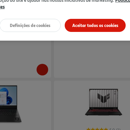
zação do site e ajudar nas nossas iniciativas de marketing.
Polític
ies
Compare
16-U1006np (16" Intel I9-
Portátil Gaming Hp Omen 14-Fb0005np 1
idia Geforce Rtx 4070 8gb)
Ultra9/32/1tb
Definições de cookies
Aceitar todos os cookies
2699.99 €/un
2.699,99 €