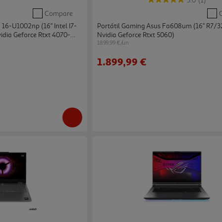
5.0
(1)
Compare
16-U1002np (16" Intel I7-
Portátil Gaming Asus Fa608um (16" R7/3
dia Geforce Rtxt 4070-
Nvidia Geforce Rtxt 5060)
1899.99 €/un
1.899,99 €