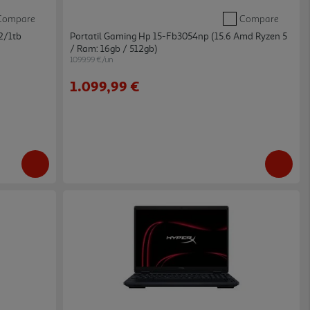
Compare
Compare
2/1tb
Portatil Gaming Hp 15-Fb3054np (15.6 Amd Ryzen 5
/ Ram: 16gb / 512gb)
1099.99 €/un
1.099,99 €