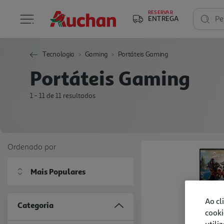
RESERVAR
ENTREGA
Pe
Tecnologia
Gaming
Portáteis Gaming
Portáteis Gaming
1 - 11 de 11 resultados
Ordenado por
Mais Populares
Ao cl
Categoria
cooki