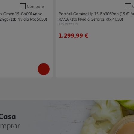
Compare
erx Omen 15-Gb0014npx
Portátil Gaming Hp 15-Fb3059np (15.6'' 
24gb/1tb Nvidia Rtx 5050)
R7/16/1tb Nvidia Geforce Rtx 4050)
1299.99 €/un
1.299,99 €
 Casa
omprar