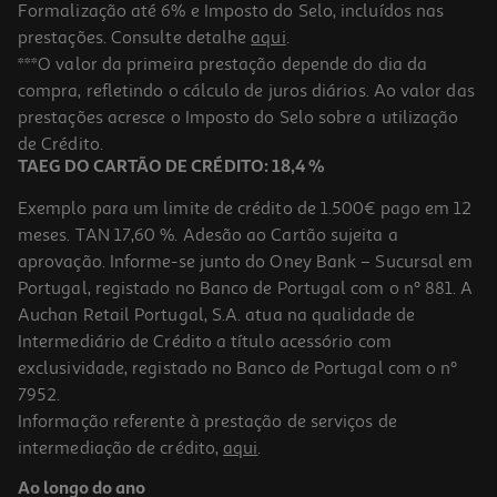
Formalização até 6% e Imposto do Selo, incluídos nas
prestações. Consulte detalhe
aqui
.
4.8
(72)
Tapete Rato Gaming Hyperx Pulsefire Mat Mouse Pad Cloth
***O valor da primeira prestação depende do dia da
compra, refletindo o cálculo de juros diários. Ao valor das
19.99 €/un
prestações acresce o Imposto do Selo sobre a utilização
19,99 €
de Crédito.
TAEG DO CARTÃO DE CRÉDITO: 18,4 %
Exemplo para um limite de crédito de 1.500€ pago em 12
meses. TAN 17,60 %. Adesão ao Cartão sujeita a
aprovação. Informe-se junto do Oney Bank – Sucursal em
Portugal, registado no Banco de Portugal com o nº 881. A
Auchan Retail Portugal, S.A. atua na qualidade de
Intermediário de Crédito a título acessório com
exclusividade, registado no Banco de Portugal com o nº
7952.
Informação referente à prestação de serviços de
4.8
(74)
intermediação de crédito,
aqui
.
Tapete Rato Gaming Lenovo Legion Stingray L Gxh1c97868 Wh
Ao longo do ano
14.99 €/un