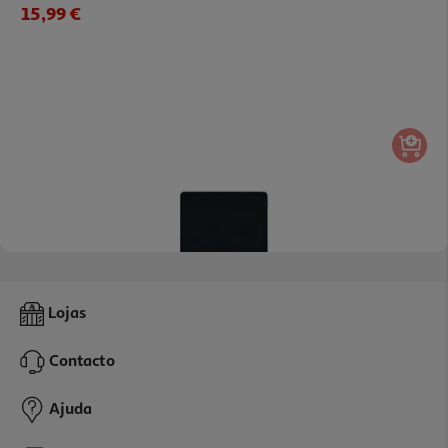
15,99 €
5.0
(1)
Tapete Rato Gaming Razer Gigantus V2 Large
Lojas
19.99 €/un
Contacto
19,99 €
Ajuda