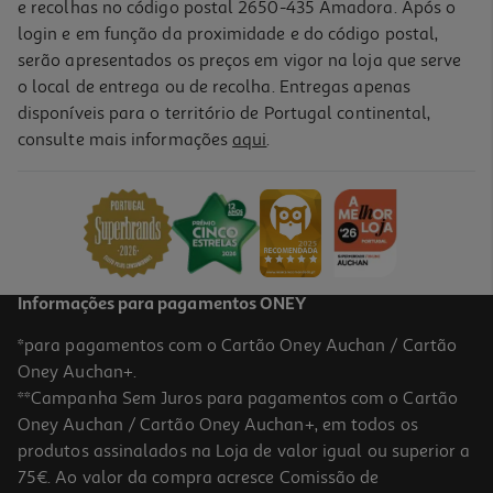
e recolhas no código postal 2650-435 Amadora. Após o
login e em função da proximidade e do código postal,
serão apresentados os preços em vigor na loja que serve
o local de entrega ou de recolha. Entregas apenas
disponíveis para o território de Portugal continental,
4.7
(144)
consulte mais informações
aqui
.
Tapete Rato Gaming Lenovo Ideapad Cloth M Gxh1c97873
4.99 €/un
4,99 €
Informações para pagamentos ONEY
*para pagamentos com o Cartão Oney Auchan / Cartão
Oney Auchan+.
**Campanha Sem Juros para pagamentos com o Cartão
Oney Auchan / Cartão Oney Auchan+, em todos os
produtos assinalados na Loja de valor igual ou superior a
75€. Ao valor da compra acresce Comissão de