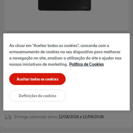
Ao clicar em "Aceitar todos os cookies", concorda com o
Faça a sua avaliação
armazenamento de cookies no seu dispositivo para melhorar
Ref. / EAN:
3245676153200
a navegação no site, analisar a utilização do site e ajudar nas
nossas iniciativas de marketing.
Política de Cookies
7,99 €
Aceitar todos os cookies
Definições de cookies
verificar stock em loja >
Entrega estimada entre
11/08/2026 e 12/08/2026