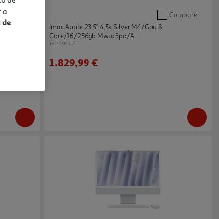
r a
Compare
Compare
a de
Imac Apple 23.5" 4.5k Silver M4/gpu 8-
Core/16/256gb Mwuc3po/a
1829.99 €/un
1.829,99 €