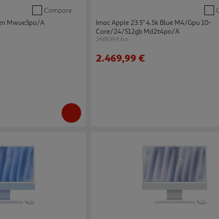
Compare
reen Mwue3po/a
Imac Apple 23.5" 4.5k Blue M4/gpu 10-
Core/24/512gb Md2t4po/a
2469.99 €/un
2.469,99 €