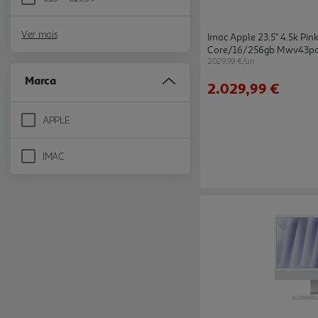
Refine by Preço: €15 - €29,99
Ver mais
Imac Apple 23.5" 4.5k Pi
Core/16/256gb Mwv43p
2029.99 €/un
Marca
2.029,99 €
APPLE
Refine by Marca: APPLE
IMAC
Refine by Marca: IMAC