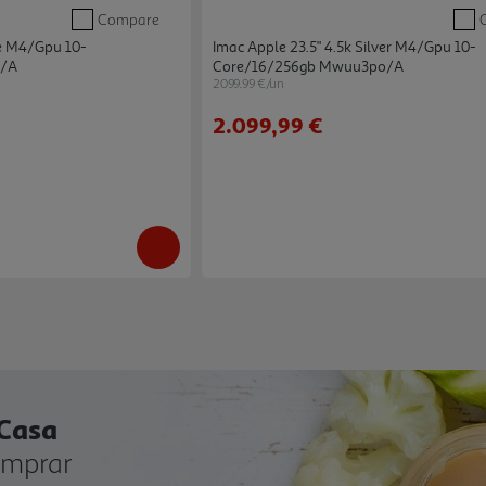
Compare
ue M4/gpu 10-
Imac Apple 23.5" 4.5k Silver M4/gpu 10-
o/a
Core/16/256gb Mwuu3po/a
2099.99 €/un
2.099,99 €
 Casa
omprar