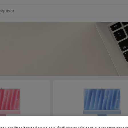
squisar
icar em "Aceitar todos os cookies", concorda com o armazenamen