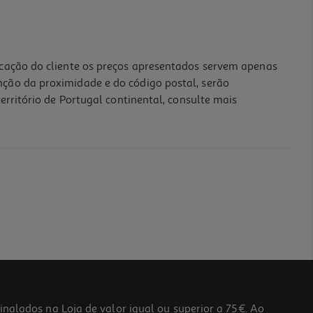
icação do cliente os preços apresentados servem apenas
nção da proximidade e do código postal, serão
erritório de Portugal continental, consulte mais
lados na Loja de valor igual ou superior a 75€. Ao