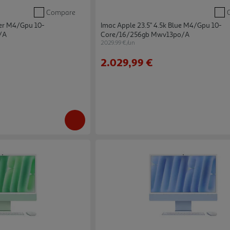
Compare
ver M4/gpu 10-
Imac Apple 23.5" 4.5k Blue M4/gpu 10-
/a
Core/16/256gb Mwv13po/a
2029.99 €/un
2.029,99 €