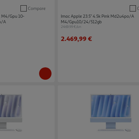
Compare
nk M4/gpu 10-
Imac Apple 23.5" 4.5k Pink Md2u4po/a
o/a
M4/gpu10/24/512gb
2469.99 €/un
2.469,99 €