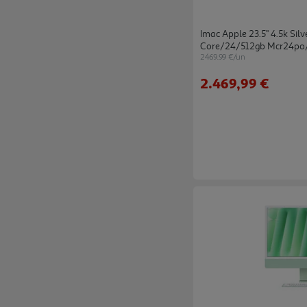
Imac Apple 23.5" 4.5k Sil
Core/24/512gb Mcr24po
2469.99 €/un
2.469,99 €