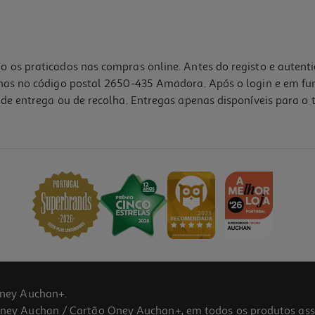
o os praticados nas compras online. Antes do registo e autent
lhas no código postal 2650-435 Amadora. Após o login e em fu
de entrega ou de recolha. Entregas apenas disponíveis para o t
ney Auchan+.
 Auchan / Cartão Oney Auchan+, em todos os produtos assina