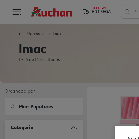
RESERVAR
ENTREGA
Pe
Marcas
Imac
Imac
1 - 15 de 15 resultados
Ordenado por
Mais Populares
Categoria
Ao cl