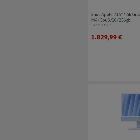
Imac Apple 23.5" 4.5k G
M4/gpu8/16/256gb
1829.99 €/un
1.829,99 €